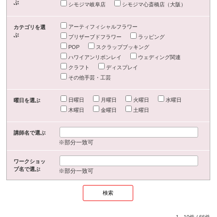
ぶ
シモジマ岐阜店
シモジマ心斎橋店（大阪）
アーティフィシャルフラワー
カテゴリを選
ぶ
プリザーブドフラワー
ラッピング
POP
スクラップブッキング
ハワイアンリボンレイ
ウェディング関連
クラフト
ディスプレイ
その他手芸・工芸
日曜日
月曜日
火曜日
水曜日
曜日を選ぶ
木曜日
金曜日
土曜日
講師名で選ぶ
※部分一致可
ワークショッ
プ名で選ぶ
※部分一致可