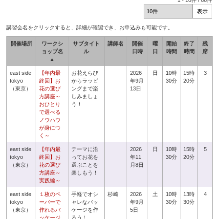
1
-
10
件 /
66
件
講習会名をクリックすると、詳細が確認でき、お申込みも可能です。
開催場所
ワークシ
サブタイト
講師名
開催
曜
開始
終了
残
ョップ名
ル
日時
日
時間
時間
席
▲
east side
【年内最
お花えらび
2026
日
10時
15時
3
tokyo
終回】お
からラッピ
年9月
30分
20分
（東京）
花の選び
ングまで楽
13日
方講座～
しみましょ
おひとり
う！
で選べる
ノウハウ
が身につ
く～
east side
【年内最
テーマに沿
2026
日
10時
15時
5
tokyo
終回】お
ってお花を
年11
30分
20分
（東京）
花の選び
選ぶことを
月8日
方講座～
楽しもう！
実践編～
east side
１枚のペ
手軽でオシ
杉崎
2026
土
10時
13時
4
tokyo
ーパーで
ャレなパッ
年9月
30分
30分
（東京）
作れるパ
ケージを作
5日
ッケージ
ろう！