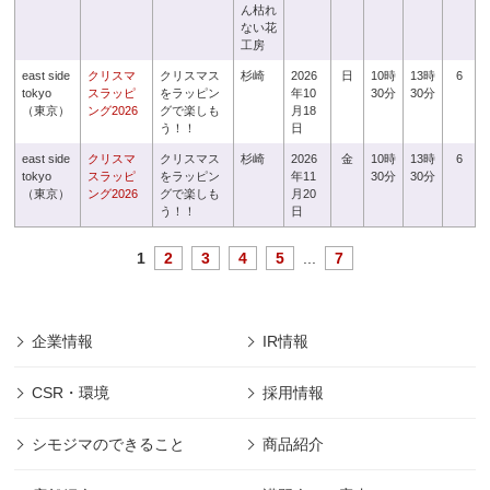
ん枯れ
ない花
工房
east side
クリスマ
クリスマス
杉崎
2026
日
10時
13時
6
tokyo
スラッピ
をラッピン
年10
30分
30分
（東京）
ング2026
グで楽しも
月18
う！！
日
east side
クリスマ
クリスマス
杉崎
2026
金
10時
13時
6
tokyo
スラッピ
をラッピン
年11
30分
30分
（東京）
ング2026
グで楽しも
月20
う！！
日
1
2
3
4
5
...
7
企業情報
IR情報
CSR・環境
採用情報
シモジマのできること
商品紹介