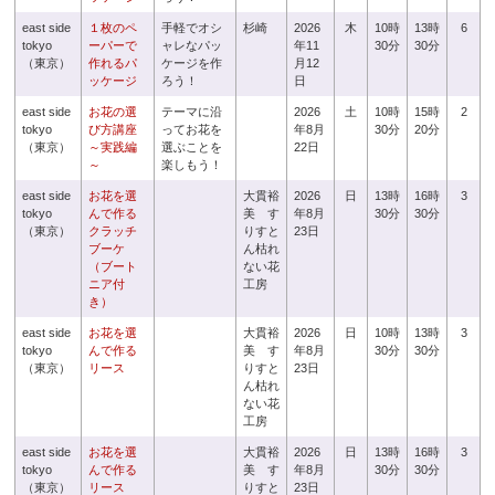
east side
１枚のペ
手軽でオシ
杉崎
2026
木
10時
13時
6
tokyo
ーパーで
ャレなパッ
年11
30分
30分
（東京）
作れるパ
ケージを作
月12
ッケージ
ろう！
日
east side
お花の選
テーマに沿
2026
土
10時
15時
2
tokyo
び方講座
ってお花を
年8月
30分
20分
（東京）
～実践編
選ぶことを
22日
～
楽しもう！
east side
お花を選
大貫裕
2026
日
13時
16時
3
tokyo
んで作る
美 す
年8月
30分
30分
（東京）
クラッチ
りすと
23日
ブーケ
ん枯れ
（ブート
ない花
ニア付
工房
き）
east side
お花を選
大貫裕
2026
日
10時
13時
3
tokyo
んで作る
美 す
年8月
30分
30分
（東京）
リース
りすと
23日
ん枯れ
ない花
工房
east side
お花を選
大貫裕
2026
日
13時
16時
3
tokyo
んで作る
美 す
年8月
30分
30分
（東京）
リース
りすと
23日