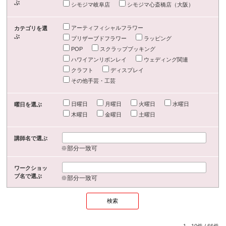
ぶ
シモジマ岐阜店
シモジマ心斎橋店（大阪）
アーティフィシャルフラワー
カテゴリを選
ぶ
プリザーブドフラワー
ラッピング
POP
スクラップブッキング
ハワイアンリボンレイ
ウェディング関連
クラフト
ディスプレイ
その他手芸・工芸
日曜日
月曜日
火曜日
水曜日
曜日を選ぶ
木曜日
金曜日
土曜日
講師名で選ぶ
※部分一致可
ワークショッ
プ名で選ぶ
※部分一致可