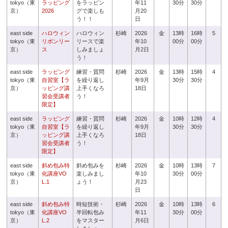
tokyo（東
ラッピング
をラッピン
年11
30分
30分
京）
2026
グで楽しも
月20
う！！
日
east side
ハロウィン
ハロウィン
杉崎
2026
金
13時
16時
5
tokyo（東
リボンリー
リースで楽
年10
00分
00分
京）
ス
しみましょ
月2日
う！
east side
ラッピング
練習・質問
杉崎
2026
金
13時
15時
4
tokyo（東
自習室【ラ
を繰り返し
年9月
30分
30分
京）
ッピング講
上手くなろ
18日
習会受講者
う！
限定】
east side
ラッピング
練習・質問
杉崎
2026
金
10時
12時
4
tokyo（東
自習室【ラ
を繰り返し
年9月
30分
30分
京）
ッピング講
上手くなろ
18日
習会受講者
う！
限定】
east side
斜め包み特
斜め包みを
杉崎
2026
金
10時
13時
7
tokyo（東
化講座VO
楽しみまし
年10
30分
00分
京）
L.1
ょう！
月23
日
east side
斜め包み特
時短技術・
杉崎
2026
金
10時
13時
6
tokyo（東
化講座VO
半回転包み
年11
30分
00分
京）
L.2
をマスター
月6日