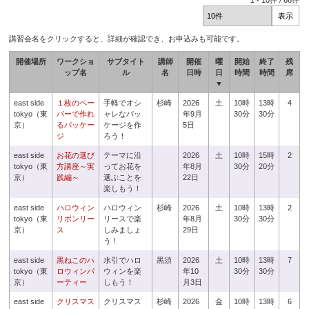
1
-
10
件 /
66
件
講習会名をクリックすると、詳細が確認でき、お申込みも可能です。
開催場所
ワークショ
サブタイト
講師
開催
曜
開始
終了
残
ップ名
ル
名
日時
日
時間
時間
席
▼
east side
１枚のペー
手軽でオシ
杉崎
2026
土
10時
13時
4
tokyo（東
パーで作れ
ャレなパッ
年9月
30分
30分
京）
るパッケー
ケージを作
5日
ジ
ろう！
east side
お花の選び
テーマに沿
2026
土
10時
15時
2
tokyo（東
方講座～実
ってお花を
年8月
30分
20分
京）
践編～
選ぶことを
22日
楽しもう！
east side
ハロウィン
ハロウィン
杉崎
2026
土
10時
13時
2
tokyo（東
リボンリー
リースで楽
年8月
30分
30分
京）
ス
しみましょ
29日
う！
east side
黒ねこのハ
水引でハロ
黒須
2026
土
10時
13時
7
tokyo（東
ロウィンパ
ウィンを楽
年10
30分
30分
京）
ーティー
しもう！
月3日
east side
クリスマス
クリスマス
杉崎
2026
金
10時
13時
6