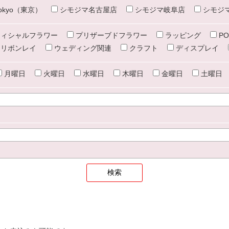
e tokyo（東京）
シモジマ名古屋店
シモジマ岐阜店
シモジ
ィシャルフラワー
プリザーブドフラワー
ラッピング
PO
リボンレイ
ウェディング関連
クラフト
ディスプレイ
月曜日
火曜日
水曜日
木曜日
金曜日
土曜日