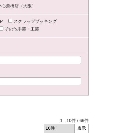
マ心斎橋店（大阪）
P
スクラップブッキング
その他手芸・工芸
1
-
10
件 /
66
件