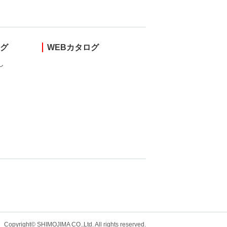
ング
WEBカタログ
し
Copyright© SHIMOJIMA CO.,Ltd. All rights
reserved.