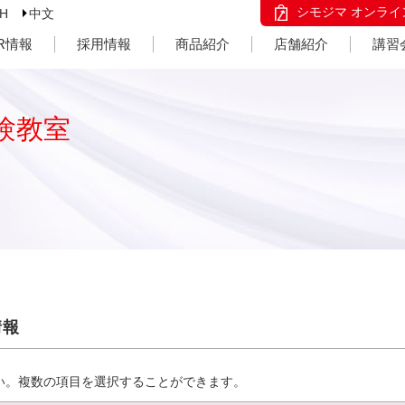
シモジマ オンライ
SH
中文
IR情報
採用情報
商品紹介
店舗紹介
講習
験教室
情報
い。複数の項目を選択することができます。