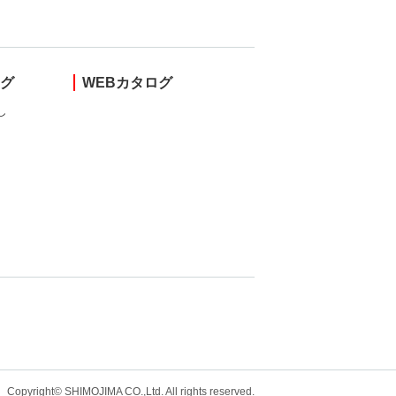
ング
WEBカタログ
し
Copyright© SHIMOJIMA CO.,Ltd. All rights
reserved.