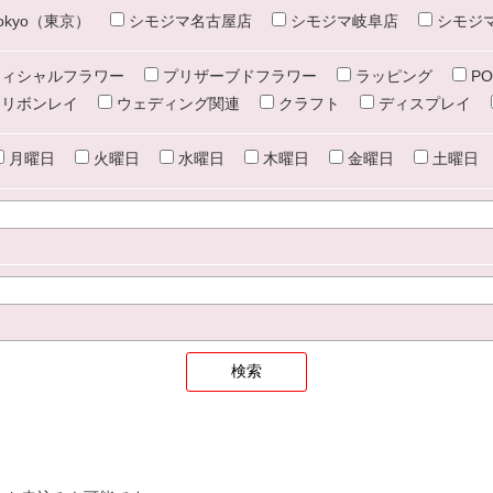
e tokyo（東京）
シモジマ名古屋店
シモジマ岐阜店
シモジ
ィシャルフラワー
プリザーブドフラワー
ラッピング
PO
リボンレイ
ウェディング関連
クラフト
ディスプレイ
月曜日
火曜日
水曜日
木曜日
金曜日
土曜日