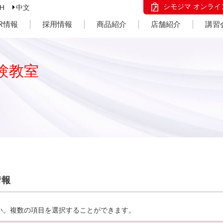
シモジマ オンライ
SH
中文
IR情報
採用情報
商品紹介
店舗紹介
講習
験教室
情報
い。複数の項目を選択することができます。