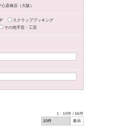
マ心斎橋店（大阪）
P
スクラップブッキング
その他手芸・工芸
1
-
10
件 /
66
件