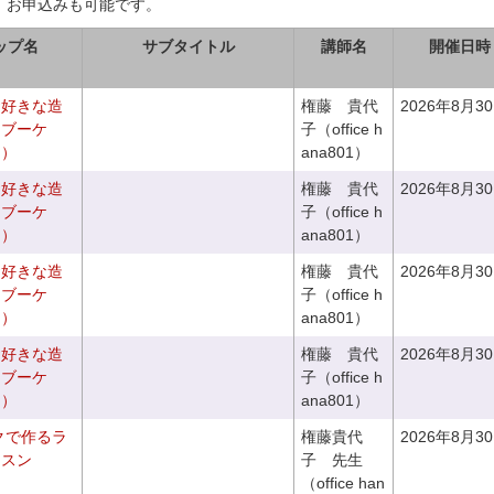
、お申込みも可能です。
ップ名
サブタイトル
講師名
開催日時
お好きな造
権藤 貴代
2026年8月3
チブーケ
子（office h
き）
ana801）
お好きな造
権藤 貴代
2026年8月3
チブーケ
子（office h
き）
ana801）
お好きな造
権藤 貴代
2026年8月3
ドブーケ
子（office h
き）
ana801）
お好きな造
権藤 貴代
2026年8月3
ドブーケ
子（office h
き）
ana801）
クで作るラ
権藤貴代
2026年8月3
ッスン
子 先生
（office han