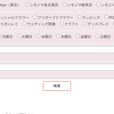
e tokyo（東京）
シモジマ名古屋店
シモジマ岐阜店
シモジ
ィシャルフラワー
プリザーブドフラワー
ラッピング
PO
リボンレイ
ウェディング関連
クラフト
ディスプレイ
月曜日
火曜日
水曜日
木曜日
金曜日
土曜日