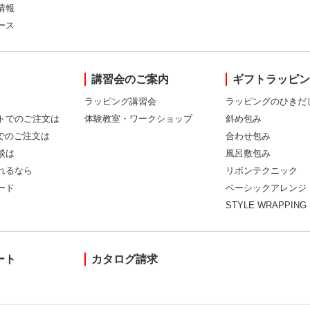
情報
ース
講習会のご案内
ギフトラッピ
ラッピング講習会
ラッピングのひきだ
トでのご注文は
体験教室・ワークショップ
斜め包み
Xでのご注文は
合わせ包み
談は
風呂敷包み
れるなら
リボンテクニック
ード
ベーシックアレンジ
STYLE WRAPPING
ート
カタログ請求