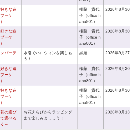
お好きな造
権藤 貴代
2026年8月3
チブーケ
子（office h
き）
ana801）
お好きな造
権藤 貴代
2026年8月3
チブーケ
子（office h
き）
ana801）
ィンパーテ
水引でハロウィンを楽しも
黒須
2026年9月2
う！
お好きな造
権藤 貴代
2026年8月3
ドブーケ
子（office h
き）
ana801）
お好きな造
権藤 貴代
2026年8月3
ドブーケ
子（office h
き）
ana801）
お花の選び
お花えらびからラッピング
2026年9月1
りで選べる
まで楽しみましょう！
つく～