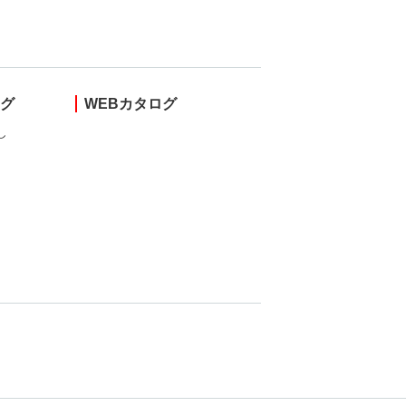
ング
WEBカタログ
し