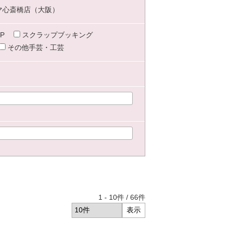
マ心斎橋店（大阪）
P
スクラップブッキング
その他手芸・工芸
1
-
10
件 /
66
件