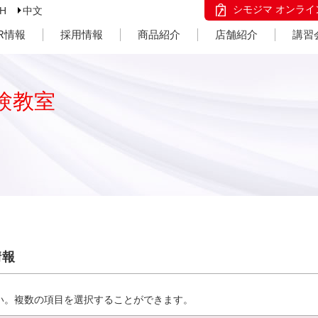
シモジマ オンライ
SH
中文
IR情報
採用情報
商品紹介
店舗紹介
講習
験教室
情報
い。複数の項目を選択することができます。