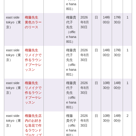
e hana
801）
east side
権藤先生
権藤貴
2026
日
14時
17時
1
tokyo（東
黄色カラー
代子
年8月
00分
30分
京）
のリース
先生
30日
（offic
e hana
801）
east side
権藤先生
権藤貴
2026
日
14時
17時
1
tokyo（東
リメイクで
代子
年8月
00分
30分
京）
作るラウン
先生
30日
ドブーケレ
（offic
ッスン
e hana
801）
east side
権藤先生
権藤貴
2026
日
10時
14時
1
tokyo（東
リメイクで
代子
年8月
30分
00分
京）
作るラウン
先生
30日
ドブーケレ
（offic
ッスン
e hana
801）
east side
権藤先生店
権藤
2026
日
10時
14時
2
tokyo（東
内のお好き
貴代子
年8月
30分
00分
京）
な造花で作
（offic
30日
るラウンド
e hana
ブーケ（ブ
801）