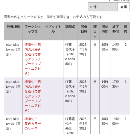
1
-
10
件 /
66
件
講習会名をクリックすると、詳細が確認でき、お申込みも可能です。
開催場所
ワークショ
サブタイト
講師名
開催
曜
開始
終了
残
ップ名
ル
日時
日
時間
時間
席
▲
east side
権藤先生店
権藤
2026
日
10時
14時
1
tokyo（東
内のお好き
貴代子
年8月
30分
00分
京）
な造花で作
（offic
30日
るクラッチ
e hana
ブーケ（ブ
801）
ートニア付
き）
east side
権藤先生店
権藤
2026
日
14時
17時
1
tokyo（東
内のお好き
貴代子
年8月
00分
30分
京）
な造花で作
（offic
30日
るクラッチ
e hana
ブーケ（ブ
801）
ートニア付
き）
east side
権藤先生
権藤貴
2026
日
10時
14時
1
tokyo（東
黄色カラー
代子
年8月
30分
00分
京）
のリース
先生
30日
（offic