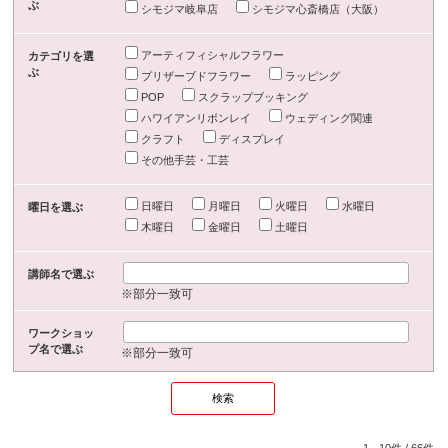
ぶ
シモジマ岐阜店
シモジマ心斎橋店（大阪）
アーティフィシャルフラワー
カテゴリを選
ぶ
プリザーブドフラワー
ラッピング
POP
スクラップブッキング
ハワイアンリボンレイ
ウェディング関連
クラフト
ディスプレイ
その他手芸・工芸
日曜日
月曜日
火曜日
水曜日
曜日を選ぶ
木曜日
金曜日
土曜日
講師名で選ぶ
※部分一致可
ワークショッ
プ名で選ぶ
※部分一致可