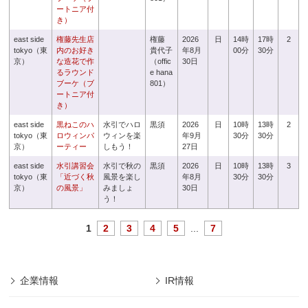
ートニア付
き）
east side
権藤先生店
権藤
2026
日
14時
17時
2
tokyo（東
内のお好き
貴代子
年8月
00分
30分
京）
な造花で作
（offic
30日
るラウンド
e hana
ブーケ（ブ
801）
ートニア付
き）
east side
黒ねこのハ
水引でハロ
黒須
2026
日
10時
13時
2
tokyo（東
ロウィンパ
ウィンを楽
年9月
30分
30分
京）
ーティー
しもう！
27日
east side
水引講習会
水引で秋の
黒須
2026
日
10時
13時
3
tokyo（東
「近づく秋
風景を楽し
年8月
30分
30分
京）
の風景」
みましょ
30日
う！
1
2
3
4
5
...
7
企業情報
IR情報