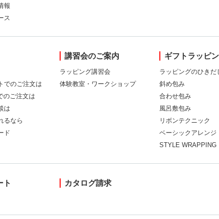
情報
ース
講習会のご案内
ギフトラッピ
ラッピング講習会
ラッピングのひきだ
トでのご注文は
体験教室・ワークショップ
斜め包み
Xでのご注文は
合わせ包み
談は
風呂敷包み
れるなら
リボンテクニック
ード
ベーシックアレンジ
STYLE WRAPPING
ート
カタログ請求