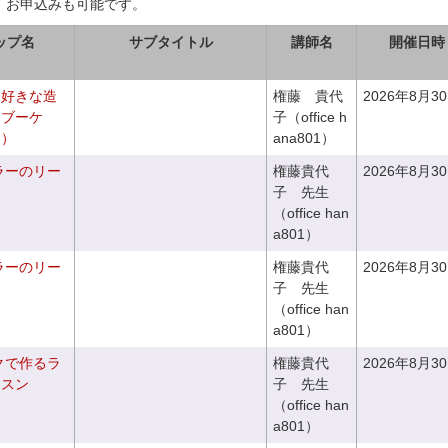
、お申込みも可能です。
ップ名
サブタイトル
講師名
開催日時
お好きな造
権藤 貴代
2026年8月3
チブーケ
子（office h
き）
ana801）
ラーのリー
権藤貴代
2026年8月3
子 先生
（office han
a801）
ラーのリー
権藤貴代
2026年8月3
子 先生
（office han
a801）
クで作るラ
権藤貴代
2026年8月3
ッスン
子 先生
（office han
a801）