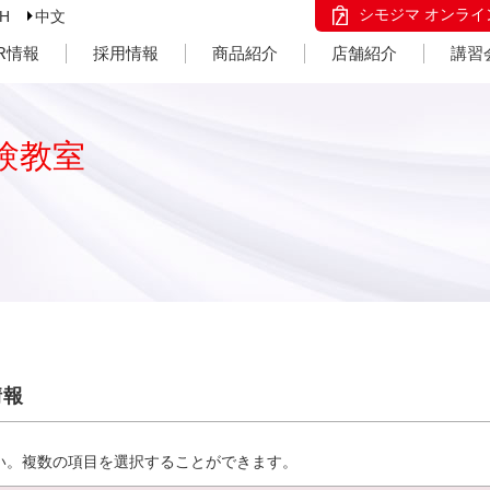
シモジマ オンライ
SH
中文
IR情報
採用情報
商品紹介
店舗紹介
講習
験教室
情報
い。複数の項目を選択することができます。