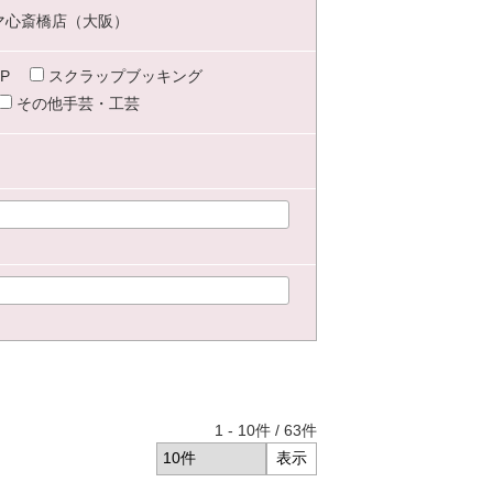
マ心斎橋店（大阪）
P
スクラップブッキング
その他手芸・工芸
1
-
10
件 /
63
件