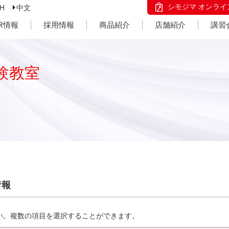
シモジマ オンライ
SH
中文
IR情報
採用情報
商品紹介
店舗紹介
講習
験教室
情報
い。複数の項目を選択することができます。