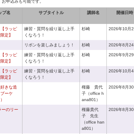
、お申込みも可能です。
ップ名
サブタイトル
講師名
開催日時
室【ラッピ
練習・質問を繰り返し上手
杉崎
2026年10月
者限定】
くなろう！
リボンを楽しみましょう！
杉崎
2026年8月2
室【ラッピ
練習・質問を繰り返し上手
杉崎
2026年9月2
者限定】
くなろう！
室【ラッピ
練習・質問を繰り返し上手
杉崎
2026年10月
者限定】
くなろう！
お好きな造
権藤 貴代
2026年8月3
ドブーケ
子（office h
き）
ana801）
ラーのリー
権藤貴代
2026年8月3
子 先生
（office han
a801）