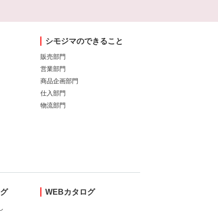
シモジマのできること
販売部門
営業部門
商品企画部門
仕入部門
物流部門
ング
WEBカタログ
し