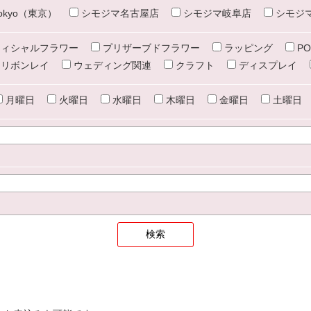
e tokyo（東京）
シモジマ名古屋店
シモジマ岐阜店
シモジ
ィシャルフラワー
プリザーブドフラワー
ラッピング
PO
リボンレイ
ウェディング関連
クラフト
ディスプレイ
月曜日
火曜日
水曜日
木曜日
金曜日
土曜日