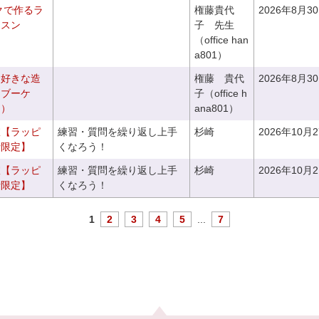
クで作るラ
権藤貴代
2026年8月3
ッスン
子 先生
（office han
a801）
お好きな造
権藤 貴代
2026年8月3
チブーケ
子（office h
き）
ana801）
室【ラッピ
練習・質問を繰り返し上手
杉崎
2026年10月
者限定】
くなろう！
室【ラッピ
練習・質問を繰り返し上手
杉崎
2026年10月
者限定】
くなろう！
1
2
3
4
5
...
7