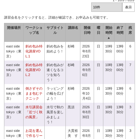
1
-
10
件 /
63
件
講習会名をクリックすると、詳細が確認でき、お申込みも可能です。
開催場所
ワークショ
サブタイト
講師名
開催
曜
開始
終了
残
ップ名
ル
日時
日
時間
時間
席
▲
east side
斜め包み特
斜め包みを
杉崎
2026
日
10時
13時
6
tokyo（東
化講座VO
始めよう！
年8月
30分
00分
京）
L.1
23日
east side
斜め包み特
斜め包みが
杉崎
2026
日
10時
13時
7
tokyo（東
化講座VO
速くなるコ
年9月
30分
00分
京）
L.2
ツを知ろ
6日
う！
east side
倒さずその
ラッピング
杉崎
2026
日
10時
13時
6
tokyo（東
まま包むテ
の幅を広げ
年10
30分
00分
京）
クニック
よう！
月4日
east side
水引講習会
水引で秋の
黒須
2026
日
10時
13時
3
tokyo（東
「近づく秋
風景を楽し
年8月
30分
30分
京）
の風景」
みましょ
30日
う！
east side
お花を選ん
大貫裕
2026
日
10時
13時
3
tokyo（東
で作るリー
美 す
年8月
30分
30分