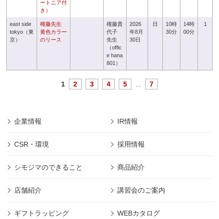
ートニア付
き）
east side
権藤先生
権藤貴
2026
日
10時
14時
1
tokyo（東
黄色カラー
代子
年8月
30分
00分
京）
のリース
先生
30日
（offic
e hana
801）
1
2
3
4
5
...
7
企業情報
IR情報
CSR・環境
採用情報
シモジマのできること
商品紹介
店舗紹介
講習会のご案内
ギフトラッピング
WEBカタログ