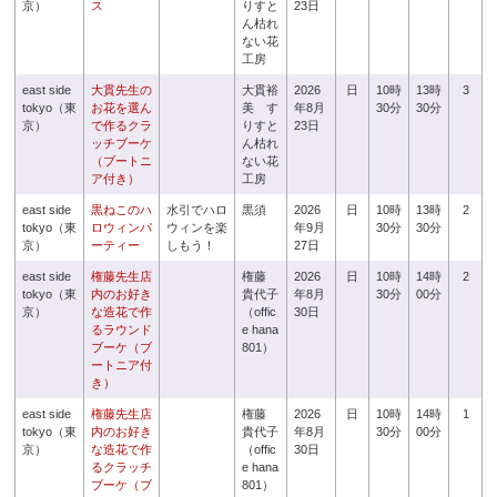
京）
ス
りすと
23日
ん枯れ
ない花
工房
east side
大貫先生の
大貫裕
2026
日
10時
13時
3
tokyo（東
お花を選ん
美 す
年8月
30分
30分
京）
で作るクラ
りすと
23日
ッチブーケ
ん枯れ
（ブートニ
ない花
ア付き）
工房
east side
黒ねこのハ
水引でハロ
黒須
2026
日
10時
13時
2
tokyo（東
ロウィンパ
ウィンを楽
年9月
30分
30分
京）
ーティー
しもう！
27日
east side
権藤先生店
権藤
2026
日
10時
14時
2
tokyo（東
内のお好き
貴代子
年8月
30分
00分
京）
な造花で作
（offic
30日
るラウンド
e hana
ブーケ（ブ
801）
ートニア付
き）
east side
権藤先生店
権藤
2026
日
10時
14時
1
tokyo（東
内のお好き
貴代子
年8月
30分
00分
京）
な造花で作
（offic
30日
るクラッチ
e hana
ブーケ（ブ
801）