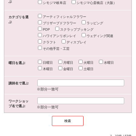
ぶ
シモジマ岐阜店
シモジマ心斎橋店（大阪）
アーティフィシャルフラワー
カテゴリを選
ぶ
プリザーブドフラワー
ラッピング
POP
スクラップブッキング
ハワイアンリボンレイ
ウェディング関連
クラフト
ディスプレイ
その他手芸・工芸
日曜日
月曜日
火曜日
水曜日
曜日を選ぶ
木曜日
金曜日
土曜日
講師名で選ぶ
※部分一致可
ワークショッ
プ名で選ぶ
※部分一致可