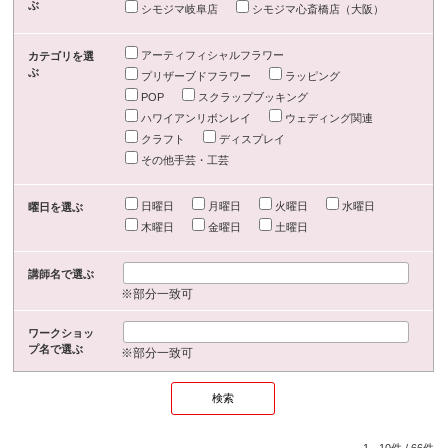
ぶ
シモジマ岐阜店
シモジマ心斎橋店（大阪）
アーティフィシャルフラワー
カテゴリを選
ぶ
プリザーブドフラワー
ラッピング
POP
スクラップブッキング
ハワイアンリボンレイ
ウェディング関連
クラフト
ディスプレイ
その他手芸・工芸
日曜日
月曜日
火曜日
水曜日
曜日を選ぶ
木曜日
金曜日
土曜日
講師名で選ぶ
※部分一致可
ワークショッ
プ名で選ぶ
※部分一致可