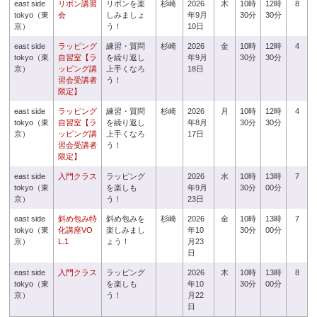
east side
リボン講習
リボンを楽
杉崎
2026
木
10時
12時
8
tokyo（東
会
しみましょ
年9月
30分
30分
京）
う！
10日
east side
ラッピング
練習・質問
杉崎
2026
金
10時
12時
4
tokyo（東
自習室【ラ
を繰り返し
年9月
30分
30分
京）
ッピング講
上手くなろ
18日
習会受講者
う！
限定】
east side
ラッピング
練習・質問
杉崎
2026
月
10時
12時
4
tokyo（東
自習室【ラ
を繰り返し
年8月
30分
30分
京）
ッピング講
上手くなろ
17日
習会受講者
う！
限定】
east side
入門クラス
ラッピング
2026
水
10時
13時
7
tokyo（東
を楽しも
年9月
30分
00分
京）
う！
23日
east side
斜め包み特
斜め包みを
杉崎
2026
金
10時
13時
7
tokyo（東
化講座VO
楽しみまし
年10
30分
00分
京）
L.1
ょう！
月23
日
east side
入門クラス
ラッピング
2026
木
10時
13時
8
tokyo（東
を楽しも
年10
30分
00分
京）
う！
月22
日