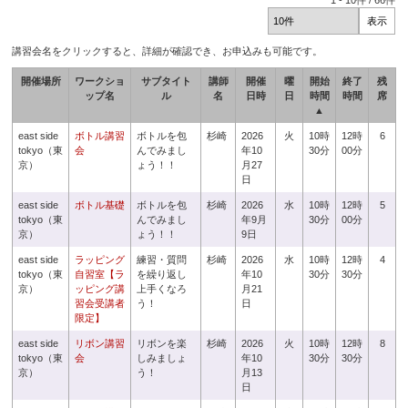
1
-
10
件 /
66
件
講習会名をクリックすると、詳細が確認でき、お申込みも可能です。
開催場所
ワークショ
サブタイト
講師
開催
曜
開始
終了
残
ップ名
ル
名
日時
日
時間
時間
席
▲
east side
ボトル講習
ボトルを包
杉崎
2026
火
10時
12時
6
tokyo（東
会
んでみまし
年10
30分
00分
京）
ょう！！
月27
日
east side
ボトル基礎
ボトルを包
杉崎
2026
水
10時
12時
5
tokyo（東
んでみまし
年9月
30分
00分
京）
ょう！！
9日
east side
ラッピング
練習・質問
杉崎
2026
水
10時
12時
4
tokyo（東
自習室【ラ
を繰り返し
年10
30分
30分
京）
ッピング講
上手くなろ
月21
習会受講者
う！
日
限定】
east side
リボン講習
リボンを楽
杉崎
2026
火
10時
12時
8
tokyo（東
会
しみましょ
年10
30分
30分
京）
う！
月13
日