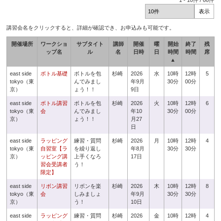
1
-
10
件 /
66
件
講習会名をクリックすると、詳細が確認でき、お申込みも可能です。
開催場所
ワークショ
サブタイト
講師
開催
曜
開始
終了
残
ップ名
ル
名
日時
日
時間
時間
席
▲
east side
ボトル基礎
ボトルを包
杉崎
2026
水
10時
12時
5
tokyo（東
んでみまし
年9月
30分
00分
京）
ょう！！
9日
east side
ボトル講習
ボトルを包
杉崎
2026
火
10時
12時
6
tokyo（東
会
んでみまし
年10
30分
00分
京）
ょう！！
月27
日
east side
ラッピング
練習・質問
杉崎
2026
月
10時
12時
4
tokyo（東
自習室【ラ
を繰り返し
年8月
30分
30分
京）
ッピング講
上手くなろ
17日
習会受講者
う！
限定】
east side
リボン講習
リボンを楽
杉崎
2026
木
10時
12時
8
tokyo（東
会
しみましょ
年9月
30分
30分
京）
う！
10日
east side
ラッピング
練習・質問
杉崎
2026
金
10時
12時
4