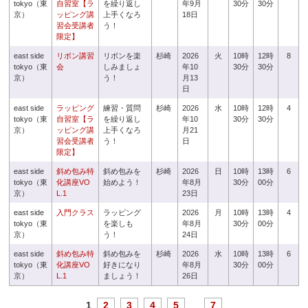
tokyo（東
自習室【ラ
を繰り返し
年9月
30分
30分
京）
ッピング講
上手くなろ
18日
習会受講者
う！
限定】
east side
リボン講習
リボンを楽
杉崎
2026
火
10時
12時
8
tokyo（東
会
しみましょ
年10
30分
30分
京）
う！
月13
日
east side
ラッピング
練習・質問
杉崎
2026
水
10時
12時
4
tokyo（東
自習室【ラ
を繰り返し
年10
30分
30分
京）
ッピング講
上手くなろ
月21
習会受講者
う！
日
限定】
east side
斜め包み特
斜め包みを
杉崎
2026
日
10時
13時
6
tokyo（東
化講座VO
始めよう！
年8月
30分
00分
京）
L.1
23日
east side
入門クラス
ラッピング
2026
月
10時
13時
4
tokyo（東
を楽しも
年8月
30分
00分
京）
う！
24日
east side
斜め包み特
斜め包みを
杉崎
2026
水
10時
13時
6
tokyo（東
化講座VO
好きになり
年8月
30分
00分
京）
L.1
ましょう！
26日
1
2
3
4
5
...
7