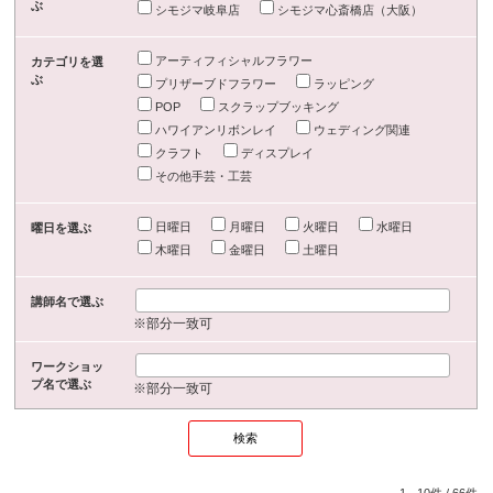
ぶ
シモジマ岐阜店
シモジマ心斎橋店（大阪）
アーティフィシャルフラワー
カテゴリを選
ぶ
プリザーブドフラワー
ラッピング
POP
スクラップブッキング
ハワイアンリボンレイ
ウェディング関連
クラフト
ディスプレイ
その他手芸・工芸
日曜日
月曜日
火曜日
水曜日
曜日を選ぶ
木曜日
金曜日
土曜日
講師名で選ぶ
※部分一致可
ワークショッ
プ名で選ぶ
※部分一致可