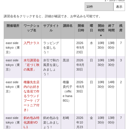
1
-
10
件 /
66
件
講習会名をクリックすると、詳細が確認でき、お申込みも可能です。
開催場所
ワークショ
サブタイト
講師名
開催
曜
開始
終了
残
ップ名
ル
日時
日
時間
時間
席
▲
east side
入門クラス
ラッピング
2026
水
10時
13時
7
tokyo（東
を楽しも
年9月
30分
00分
京）
う！
23日
east side
水引講習会
水引で秋の
黒須
2026
日
10時
13時
3
tokyo（東
「近づく秋
風景を楽し
年8月
30分
30分
京）
の風景」
みましょ
30日
う！
east side
権藤先生店
権藤
2026
日
10時
14時
2
tokyo（東
内のお好き
貴代子
年8月
30分
00分
京）
な造花で作
（offic
30日
るラウンド
e hana
ブーケ（ブ
801）
ートニア付
き）
east side
斜め包み特
斜め包みを
杉崎
2026
金
10時
13時
7
tokyo（東
化講座VO
楽しみまし
年10
30分
00分
京）
L.1
ょう！
月23