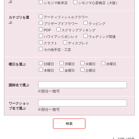
ぶ
シモジマ岐阜店
シモジマ心斎橋店（大阪）
アーティフィシャルフラワー
カテゴリを選
ぶ
プリザーブドフラワー
ラッピング
POP
スクラップブッキング
ハワイアンリボンレイ
ウェディング関連
クラフト
ディスプレイ
その他手芸・工芸
日曜日
月曜日
火曜日
水曜日
曜日を選ぶ
木曜日
金曜日
土曜日
講師名で選ぶ
※部分一致可
ワークショッ
プ名で選ぶ
※部分一致可