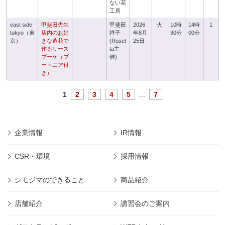
ない花
工房
east side
甲斐田先生
甲斐田
2026
火
10時
14時
1
tokyo（東
店内のお好
祥子
年8月
30分
00分
京）
きな造花で
(Roset
25日
作るリース
ta主
ブーケ（ブ
催)
ート二ア付
き）
1
2
3
4
5
...
7
企業情報
IR情報
CSR・環境
採用情報
シモジマのできること
商品紹介
店舗紹介
講習会のご案内