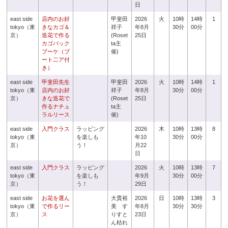
日
east side
店内のお好
甲斐田
2026
火
10時
14時
1
tokyo（東
きなカゴ＆
祥子
年8月
30分
00分
京）
造花で作る
(Roset
25日
カゴバック
ta主
ブーケ（ブ
催)
ート二ア付
き）
east side
甲斐田先生
甲斐田
2026
火
10時
14時
1
tokyo（東
店内のお好
祥子
年8月
30分
00分
京）
きな造花で
(Roset
25日
作るナチュ
ta主
ラルリース
催)
east side
入門クラス
ラッピング
2026
木
10時
13時
8
tokyo（東
を楽しも
年10
30分
00分
京）
う！
月22
日
east side
入門クラス
ラッピング
2026
火
10時
13時
7
tokyo（東
を楽しも
年9月
30分
00分
京）
う！
29日
east side
お花を選ん
大貫裕
2026
日
10時
13時
3
tokyo（東
で作るリー
美 す
年8月
30分
30分
京）
ス
りすと
23日
ん枯れ