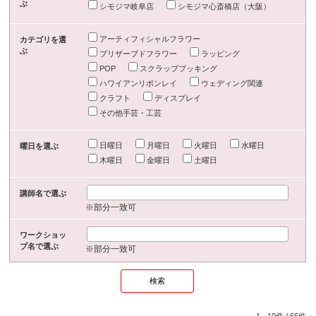
ぶ
シモジマ岐阜店
シモジマ心斎橋店（大阪）
アーティフィシャルフラワー
カテゴリを選
ぶ
プリザーブドフラワー
ラッピング
POP
スクラップブッキング
ハワイアンリボンレイ
ウェディング関連
クラフト
ディスプレイ
その他手芸・工芸
日曜日
月曜日
火曜日
水曜日
曜日を選ぶ
木曜日
金曜日
土曜日
講師名で選ぶ
※部分一致可
ワークショッ
プ名で選ぶ
※部分一致可