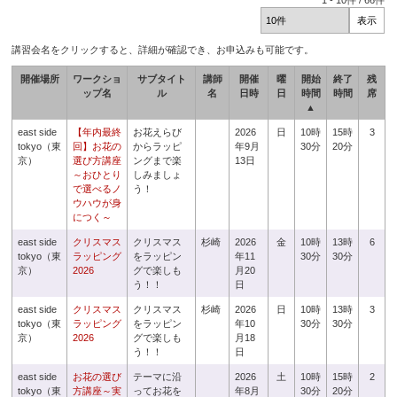
1
-
10
件 /
66
件
講習会名をクリックすると、詳細が確認でき、お申込みも可能です。
開催場所
ワークショ
サブタイト
講師
開催
曜
開始
終了
残
ップ名
ル
名
日時
日
時間
時間
席
▲
east side
【年内最終
お花えらび
2026
日
10時
15時
3
tokyo（東
回】お花の
からラッピ
年9月
30分
20分
京）
選び方講座
ングまで楽
13日
～おひとり
しみましょ
で選べるノ
う！
ウハウが身
につく～
east side
クリスマス
クリスマス
杉崎
2026
金
10時
13時
6
tokyo（東
ラッピング
をラッピン
年11
30分
30分
京）
2026
グで楽しも
月20
う！！
日
east side
クリスマス
クリスマス
杉崎
2026
日
10時
13時
3
tokyo（東
ラッピング
をラッピン
年10
30分
30分
京）
2026
グで楽しも
月18
う！！
日
east side
お花の選び
テーマに沿
2026
土
10時
15時
2
tokyo（東
方講座～実
ってお花を
年8月
30分
20分