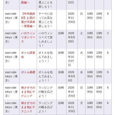
京）
践編～
選ぶことを
22日
楽しもう！
east side
【年内最終
テーマに沿
2026
日
10時
15時
5
tokyo（東
回】お花の
ってお花を
年11
30分
20分
京）
選び方講座
選ぶことを
月8日
～実践編～
楽しもう！
east side
ハロウィン
ハロウィン
杉崎
2026
土
10時
13時
2
tokyo（東
リボンリー
リースで楽
年8月
30分
30分
京）
ス
しみましょ
29日
う！
east side
ボトル講習
ボトルを包
杉崎
2026
火
10時
12時
6
tokyo（東
会
んでみまし
年10
30分
00分
京）
ょう！！
月27
日
east side
ボトル基礎
ボトルを包
杉崎
2026
水
10時
12時
5
tokyo（東
んでみまし
年9月
30分
00分
京）
ょう！！
9日
east side
倒さずその
ラッピング
杉崎
2026
日
10時
13時
6
tokyo（東
まま包むテ
の幅を広げ
年10
30分
00分
京）
クニック
よう！
月4日
east side
倒さずその
ラッピング
杉崎
2026
月
10時
13時
6
tokyo（東
まま包むテ
の幅を広げ
年11
30分
00分
京）
クニック
よう！
月9日