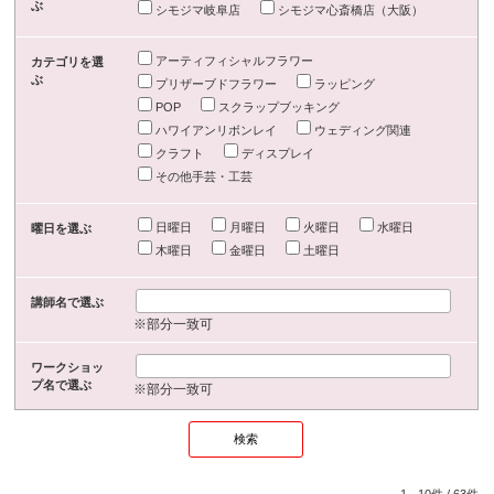
ぶ
シモジマ岐阜店
シモジマ心斎橋店（大阪）
アーティフィシャルフラワー
カテゴリを選
ぶ
プリザーブドフラワー
ラッピング
POP
スクラップブッキング
ハワイアンリボンレイ
ウェディング関連
クラフト
ディスプレイ
その他手芸・工芸
日曜日
月曜日
火曜日
水曜日
曜日を選ぶ
木曜日
金曜日
土曜日
講師名で選ぶ
※部分一致可
ワークショッ
プ名で選ぶ
※部分一致可