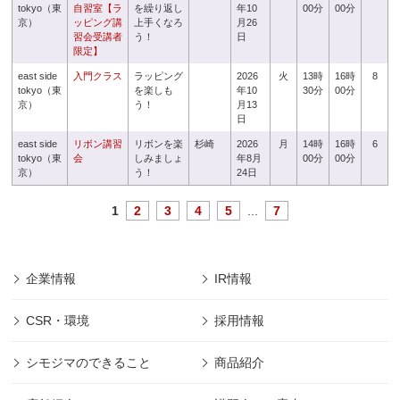
tokyo（東
自習室【ラ
を繰り返し
年10
00分
00分
京）
ッピング講
上手くなろ
月26
習会受講者
う！
日
限定】
east side
入門クラス
ラッピング
2026
火
13時
16時
8
tokyo（東
を楽しも
年10
30分
00分
京）
う！
月13
日
east side
リボン講習
リボンを楽
杉崎
2026
月
14時
16時
6
tokyo（東
会
しみましょ
年8月
00分
00分
京）
う！
24日
1
2
3
4
5
...
7
企業情報
IR情報
CSR・環境
採用情報
シモジマのできること
商品紹介