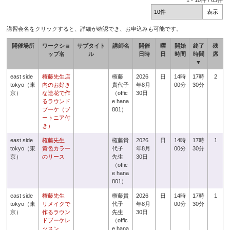
1
-
10
件 /
63
件
講習会名をクリックすると、詳細が確認でき、お申込みも可能です。
開催場所
ワークショ
サブタイト
講師名
開催
曜
開始
終了
残
ップ名
ル
日時
日
時間
時間
席
▼
east side
権藤先生店
権藤
2026
日
14時
17時
2
tokyo（東
内のお好き
貴代子
年8月
00分
30分
京）
な造花で作
（offic
30日
るラウンド
e hana
ブーケ（ブ
801）
ートニア付
き）
east side
権藤先生
権藤貴
2026
日
14時
17時
1
tokyo（東
黄色カラー
代子
年8月
00分
30分
京）
のリース
先生
30日
（offic
e hana
801）
east side
権藤先生
権藤貴
2026
日
14時
17時
1
tokyo（東
リメイクで
代子
年8月
00分
30分
京）
作るラウン
先生
30日
ドブーケレ
（offic
ッスン
e hana