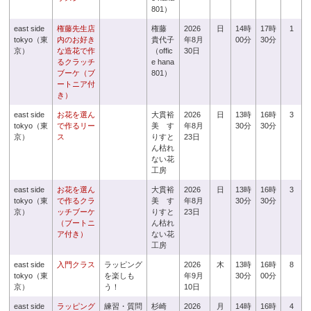
801）
east side
権藤先生店
権藤
2026
日
14時
17時
1
tokyo（東
内のお好き
貴代子
年8月
00分
30分
京）
な造花で作
（offic
30日
るクラッチ
e hana
ブーケ（ブ
801）
ートニア付
き）
east side
お花を選ん
大貫裕
2026
日
13時
16時
3
tokyo（東
で作るリー
美 す
年8月
30分
30分
京）
ス
りすと
23日
ん枯れ
ない花
工房
east side
お花を選ん
大貫裕
2026
日
13時
16時
3
tokyo（東
で作るクラ
美 す
年8月
30分
30分
京）
ッチブーケ
りすと
23日
（ブートニ
ん枯れ
ア付き）
ない花
工房
east side
入門クラス
ラッピング
2026
木
13時
16時
8
tokyo（東
を楽しも
年9月
30分
00分
京）
う！
10日
east side
ラッピング
練習・質問
杉崎
2026
月
14時
16時
4