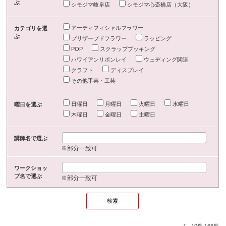
ぶ
シモジマ岐阜店
シモジマ心斎橋店（大阪）
アーティフィシャルフラワー
カテゴリを選
ぶ
プリザーブドフラワー
ラッピング
POP
スクラップブッキング
ハワイアンリボンレイ
ウェディング関連
クラフト
ディスプレイ
その他手芸・工芸
日曜日
月曜日
火曜日
水曜日
曜日を選ぶ
木曜日
金曜日
土曜日
講師名で選ぶ
※部分一致可
ワークショッ
プ名で選ぶ
※部分一致可