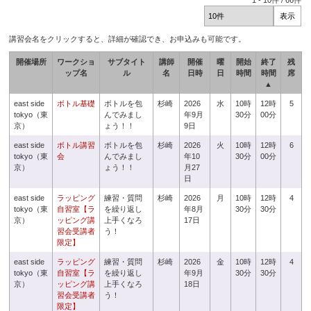
1
-
10
件 /
66
件
講習会名をクリックすると、詳細が確認でき、お申込みも可能です。
開催場所
ワークショ
サブタイト
講師
開催
曜
開始
終了
残
ップ名
ル
名
日時
日
時間
時間
席
▲
east side
ボトル基礎
ボトルを包
杉崎
2026
水
10時
12時
5
tokyo（東
んでみまし
年9月
30分
00分
京）
ょう！！
9日
east side
ボトル講習
ボトルを包
杉崎
2026
火
10時
12時
6
tokyo（東
会
んでみまし
年10
30分
00分
京）
ょう！！
月27
日
east side
ラッピング
練習・質問
杉崎
2026
月
10時
12時
4
tokyo（東
自習室【ラ
を繰り返し
年8月
30分
30分
京）
ッピング講
上手くなろ
17日
習会受講者
う！
限定】
east side
ラッピング
練習・質問
杉崎
2026
金
10時
12時
4
tokyo（東
自習室【ラ
を繰り返し
年9月
30分
30分
京）
ッピング講
上手くなろ
18日
習会受講者
う！
限定】