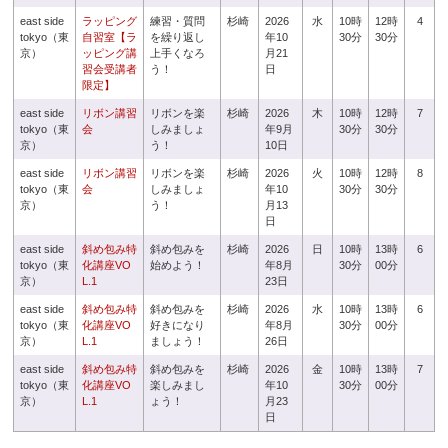
east side
ラッピング
練習・質問
杉崎
2026
水
10時
12時
4
tokyo（東
自習室【ラ
を繰り返し
年10
30分
30分
京）
ッピング講
上手くなろ
月21
習会受講者
う！
日
限定】
east side
リボン講習
リボンを楽
杉崎
2026
木
10時
12時
7
tokyo（東
会
しみましょ
年9月
30分
30分
京）
う！
10日
east side
リボン講習
リボンを楽
杉崎
2026
火
10時
12時
8
tokyo（東
会
しみましょ
年10
30分
30分
京）
う！
月13
日
east side
斜め包み特
斜め包みを
杉崎
2026
日
10時
13時
6
tokyo（東
化講座VO
始めよう！
年8月
30分
00分
京）
L.1
23日
east side
斜め包み特
斜め包みを
杉崎
2026
水
10時
13時
6
tokyo（東
化講座VO
好きになり
年8月
30分
00分
京）
L.1
ましょう！
26日
east side
斜め包み特
斜め包みを
杉崎
2026
金
10時
13時
7
tokyo（東
化講座VO
楽しみまし
年10
30分
00分
京）
L.1
ょう！
月23
日