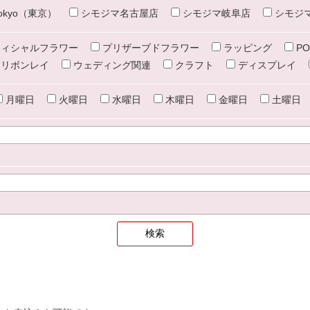
e tokyo（東京）
シモジマ名古屋店
シモジマ岐阜店
シモジ
ィシャルフラワー
プリザーブドフラワー
ラッピング
PO
リボンレイ
ウェディング関連
クラフト
ディスプレイ
月曜日
火曜日
水曜日
木曜日
金曜日
土曜日