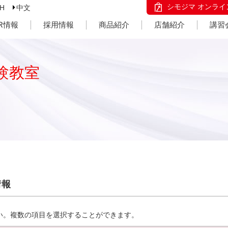
シモジマ オンライ
SH
中文
IR情報
採用情報
商品紹介
店舗紹介
講習
験教室
情報
い。複数の項目を選択することができます。