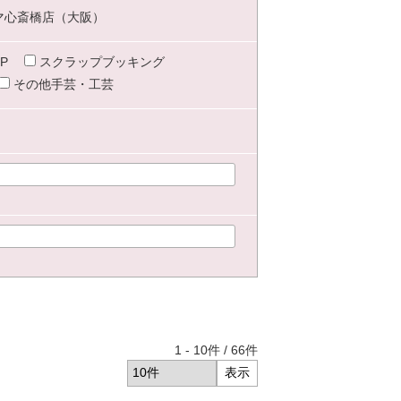
マ心斎橋店（大阪）
P
スクラップブッキング
その他手芸・工芸
1
-
10
件 /
66
件