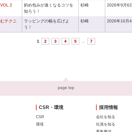
OL.2
斜め包みが速くなるコツを
杉崎
2026年9月6
知ろう！
包むテクニ
ラッピングの幅を広げよ
杉崎
2026年10月
う！
1
2
3
4
5
...
7
page top
CSR・環境
採用情報
CSR
会社を知る
環境
社員を知る
募集要項