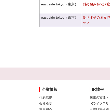
east side tokyo（東京）
斜め包み特化講座V
east side tokyo（東京）
倒さずそのまま
ック
企業情報
IR情報
代表挨拶
株主の皆様へ
会社概要
IRライブラリ
事業紹介
主要財務指標