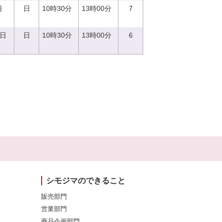
日
日
10時30分
13時00分
7
4日
日
10時30分
13時00分
6
シモジマのできること
販売部門
営業部門
商品企画部門