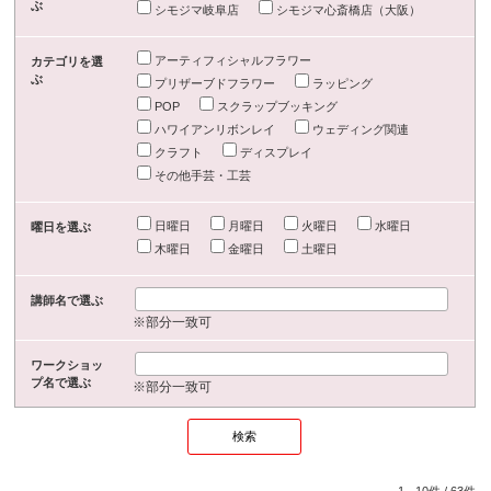
ぶ
シモジマ岐阜店
シモジマ心斎橋店（大阪）
アーティフィシャルフラワー
カテゴリを選
ぶ
プリザーブドフラワー
ラッピング
POP
スクラップブッキング
ハワイアンリボンレイ
ウェディング関連
クラフト
ディスプレイ
その他手芸・工芸
日曜日
月曜日
火曜日
水曜日
曜日を選ぶ
木曜日
金曜日
土曜日
講師名で選ぶ
※部分一致可
ワークショッ
プ名で選ぶ
※部分一致可