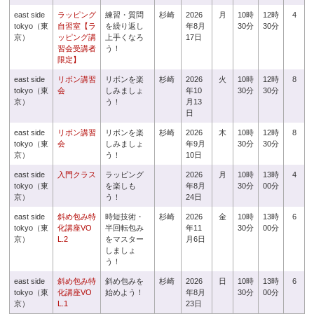
east side
ラッピング
練習・質問
杉崎
2026
月
10時
12時
4
tokyo（東
自習室【ラ
を繰り返し
年8月
30分
30分
京）
ッピング講
上手くなろ
17日
習会受講者
う！
限定】
east side
リボン講習
リボンを楽
杉崎
2026
火
10時
12時
8
tokyo（東
会
しみましょ
年10
30分
30分
京）
う！
月13
日
east side
リボン講習
リボンを楽
杉崎
2026
木
10時
12時
8
tokyo（東
会
しみましょ
年9月
30分
30分
京）
う！
10日
east side
入門クラス
ラッピング
2026
月
10時
13時
4
tokyo（東
を楽しも
年8月
30分
00分
京）
う！
24日
east side
斜め包み特
時短技術・
杉崎
2026
金
10時
13時
6
tokyo（東
化講座VO
半回転包み
年11
30分
00分
京）
L.2
をマスター
月6日
しましょ
う！
east side
斜め包み特
斜め包みを
杉崎
2026
日
10時
13時
6
tokyo（東
化講座VO
始めよう！
年8月
30分
00分
京）
L.1
23日