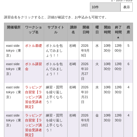
1
-
10
件 /
63
件
講習会名をクリックすると、詳細が確認でき、お申込みも可能です。
開催場所
ワークショ
サブタイト
講師
開催
曜
開始
終了
残
ップ名
ル
名
日時
日
時間
時間
席
▲
east side
ボトル基礎
ボトルを包
杉崎
2026
水
10時
12時
5
tokyo（東
んでみまし
年9月
30分
00分
京）
ょう！！
9日
east side
ボトル講習
ボトルを包
杉崎
2026
火
10時
12時
6
tokyo（東
会
んでみまし
年10
30分
00分
京）
ょう！！
月27
日
east side
ラッピング
練習・質問
杉崎
2026
水
10時
12時
4
tokyo（東
自習室【ラ
を繰り返し
年10
30分
30分
京）
ッピング講
上手くなろ
月21
習会受講者
う！
日
限定】
east side
ラッピング
練習・質問
杉崎
2026
金
10時
12時
4
tokyo（東
自習室【ラ
を繰り返し
年9月
30分
30分
京）
ッピング講
上手くなろ
18日
習会受講者
う！
限定】