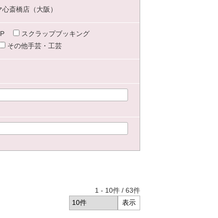
マ心斎橋店（大阪）
P
スクラップブッキング
その他手芸・工芸
1
-
10
件 /
63
件