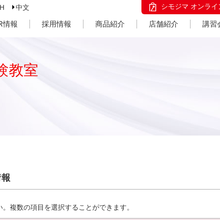
シモジマ オンライ
SH
中文
IR情報
採用情報
商品紹介
店舗紹介
講習
験教室
情報
い。複数の項目を選択することができます。