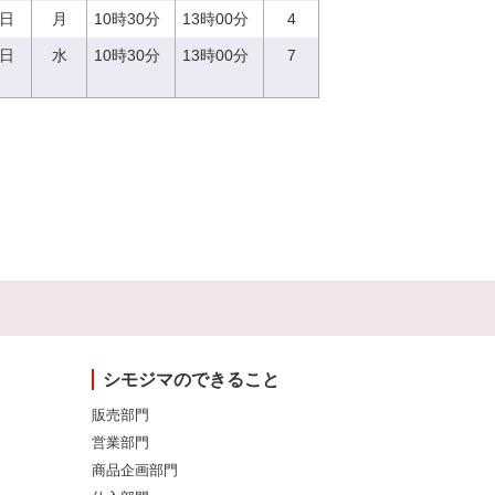
4日
月
10時30分
13時00分
4
6日
水
10時30分
13時00分
7
シモジマのできること
販売部門
営業部門
商品企画部門