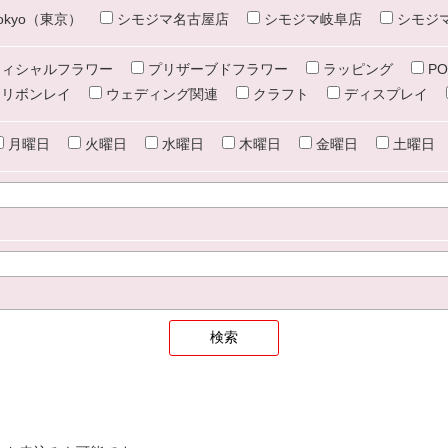
e tokyo（東京）
シモジマ名古屋店
シモジマ岐阜店
シモジ
ィシャルフラワー
プリザーブドフラワー
ラッピング
PO
リボンレイ
ウェディング関連
クラフト
ディスプレイ
月曜日
火曜日
水曜日
木曜日
金曜日
土曜日