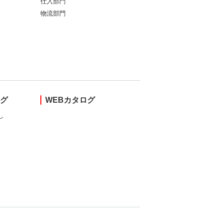
仕入部門
物流部門
ング
WEBカタログ
し