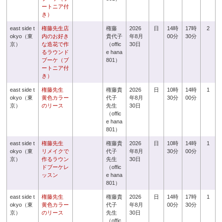
ートニア付
き）
east side t
権藤先生店
権藤
2026
日
14時
17時
2
okyo（東
内のお好き
貴代子
年8月
00分
30分
京）
な造花で作
（offic
30日
るラウンド
e hana
ブーケ（ブ
801）
ートニア付
き）
east side t
権藤先生
権藤貴
2026
日
10時
14時
1
okyo（東
黄色カラー
代子
年8月
30分
00分
京）
のリース
先生
30日
（offic
e hana
801）
east side t
権藤先生
権藤貴
2026
日
10時
14時
1
okyo（東
リメイクで
代子
年8月
30分
00分
京）
作るラウン
先生
30日
ドブーケレ
（offic
ッスン
e hana
801）
east side t
権藤先生
権藤貴
2026
日
14時
17時
1
okyo（東
黄色カラー
代子
年8月
00分
30分
京）
のリース
先生
30日
（offic