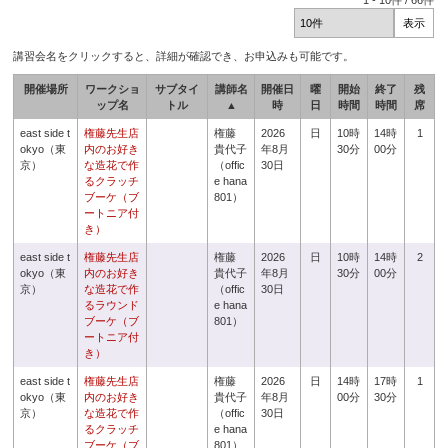
1
-
10
件 /
66
件
講習会名をクリックすると、詳細が確認でき、お申込みも可能です。
開催場所
ワークショ
サブタイ
講師名
開催日
曜
開始
終了
残
ップ名
トル
▲
時
日
時間
時間
席
east side t
権藤先生店
権藤
2026
日
10時
14時
1
okyo（東
内のお好き
貴代子
年8月
30分
00分
京）
な造花で作
（offic
30日
るクラッチ
e hana
ブーケ（ブ
801）
ートニア付
き）
east side t
権藤先生店
権藤
2026
日
10時
14時
2
okyo（東
内のお好き
貴代子
年8月
30分
00分
京）
な造花で作
（offic
30日
るラウンド
e hana
ブーケ（ブ
801）
ートニア付
き）
east side t
権藤先生店
権藤
2026
日
14時
17時
1
okyo（東
内のお好き
貴代子
年8月
00分
30分
京）
な造花で作
（offic
30日
るクラッチ
e hana
ブーケ（ブ
801）