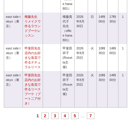
e hana
801）
east side t
権藤先生
権藤貴
2026
日
14時
17時
1
okyo（東
リメイクで
代子
年8月
00分
30分
京）
作るラウン
先生
30日
ドブーケレ
（offic
ッスン
e hana
801）
east side t
甲斐田先生
甲斐田
2026
火
10時
14時
1
okyo（東
店内のお好
祥子
年8月
30分
00分
京）
きな造花で
(Roset
25日
作るナチュ
ta主
ラルリース
催)
east side t
甲斐田先生
甲斐田
2026
火
10時
14時
1
okyo（東
店内のお好
祥子
年8月
30分
00分
京）
きな造花で
(Roset
25日
作るリース
ta主
ブーケ（ブ
催)
ート二ア付
き）
1
2
3
4
5
...
7