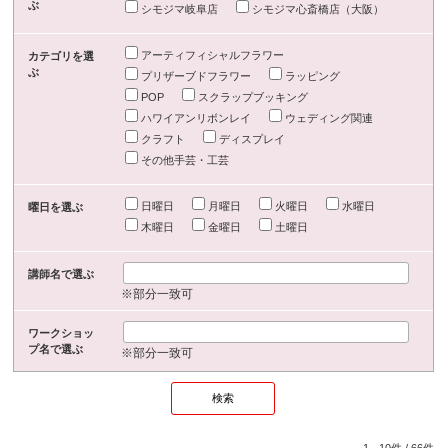
ぶ
シモジマ岐阜店
シモジマ心斎橋店（大阪）
アーティフィシャルフラワー
カテゴリを選
ぶ
プリザーブドフラワー
ラッピング
POP
スクラップブッキング
ハワイアンリボンレイ
ウェディング関連
クラフト
ディスプレイ
その他手芸・工芸
日曜日
月曜日
火曜日
水曜日
曜日を選ぶ
木曜日
金曜日
土曜日
講師名で選ぶ
※部分一致可
ワークショッ
プ名で選ぶ
※部分一致可