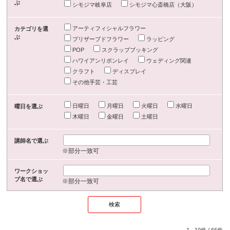
ぶ
シモジマ岐阜店
シモジマ心斎橋店（大阪）
アーティフィシャルフラワー
カテゴリを選
ぶ
プリザーブドフラワー
ラッピング
POP
スクラップブッキング
ハワイアンリボンレイ
ウェディング関連
クラフト
ディスプレイ
その他手芸・工芸
日曜日
月曜日
火曜日
水曜日
曜日を選ぶ
木曜日
金曜日
土曜日
講師名で選ぶ
※部分一致可
ワークショッ
プ名で選ぶ
※部分一致可