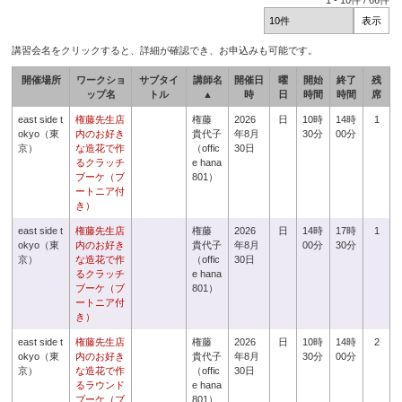
1
-
10
件 /
66
件
講習会名をクリックすると、詳細が確認でき、お申込みも可能です。
開催場所
ワークショ
サブタイ
講師名
開催日
曜
開始
終了
残
ップ名
トル
▲
時
日
時間
時間
席
east side t
権藤先生店
権藤
2026
日
10時
14時
1
okyo（東
内のお好き
貴代子
年8月
30分
00分
京）
な造花で作
（offic
30日
るクラッチ
e hana
ブーケ（ブ
801）
ートニア付
き）
east side t
権藤先生店
権藤
2026
日
14時
17時
1
okyo（東
内のお好き
貴代子
年8月
00分
30分
京）
な造花で作
（offic
30日
るクラッチ
e hana
ブーケ（ブ
801）
ートニア付
き）
east side t
権藤先生店
権藤
2026
日
10時
14時
2
okyo（東
内のお好き
貴代子
年8月
30分
00分
京）
な造花で作
（offic
30日
るラウンド
e hana
ブーケ（ブ
801）