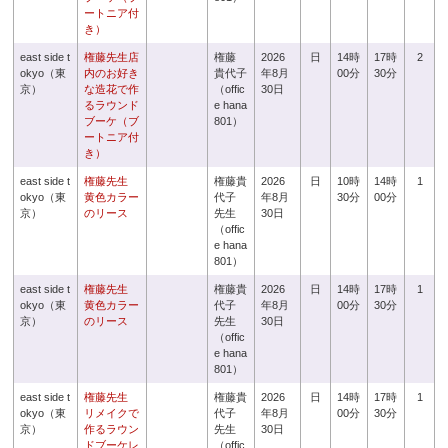
ートニア付
き）
east side t
権藤先生店
権藤
2026
日
14時
17時
2
okyo（東
内のお好き
貴代子
年8月
00分
30分
京）
な造花で作
（offic
30日
るラウンド
e hana
ブーケ（ブ
801）
ートニア付
き）
east side t
権藤先生
権藤貴
2026
日
10時
14時
1
okyo（東
黄色カラー
代子
年8月
30分
00分
京）
のリース
先生
30日
（offic
e hana
801）
east side t
権藤先生
権藤貴
2026
日
14時
17時
1
okyo（東
黄色カラー
代子
年8月
00分
30分
京）
のリース
先生
30日
（offic
e hana
801）
east side t
権藤先生
権藤貴
2026
日
14時
17時
1
okyo（東
リメイクで
代子
年8月
00分
30分
京）
作るラウン
先生
30日
ドブーケレ
（offic