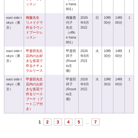
ッスン
e hana
801）
east side t
権藤先生
権藤貴
2026
日
10時
14時
1
okyo（東
リメイクで
代子
年8月
30分
00分
京）
作るラウン
先生
30日
ドブーケレ
（offic
ッスン
e hana
801）
east side t
甲斐田先生
甲斐田
2026
火
10時
14時
1
okyo（東
店内のお好
祥子
年8月
30分
00分
京）
きな造花で
(Roset
25日
作るナチュ
ta主
ラルリース
催)
east side t
甲斐田先生
甲斐田
2026
火
10時
14時
1
okyo（東
店内のお好
祥子
年8月
30分
00分
京）
きな造花で
(Roset
25日
作るリース
ta主
ブーケ（ブ
催)
ート二ア付
き）
1
2
3
4
5
...
7