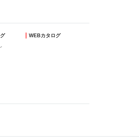
ング
WEBカタログ
し