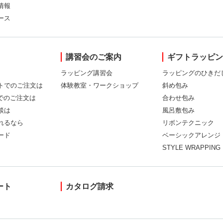
情報
ース
講習会のご案内
ギフトラッピ
ラッピング講習会
ラッピングのひきだ
トでのご注文は
体験教室・ワークショップ
斜め包み
Xでのご注文は
合わせ包み
談は
風呂敷包み
れるなら
リボンテクニック
ード
ベーシックアレンジ
STYLE WRAPPING
ート
カタログ請求