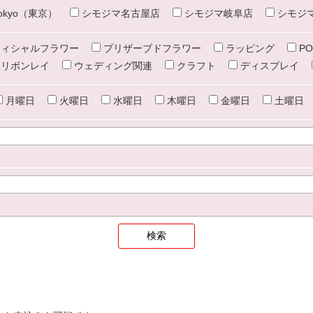
e tokyo（東京）
シモジマ名古屋店
シモジマ岐阜店
シモジ
ィシャルフラワー
プリザーブドフラワー
ラッピング
PO
リボンレイ
ウェディング関連
クラフト
ディスプレイ
月曜日
火曜日
水曜日
木曜日
金曜日
土曜日