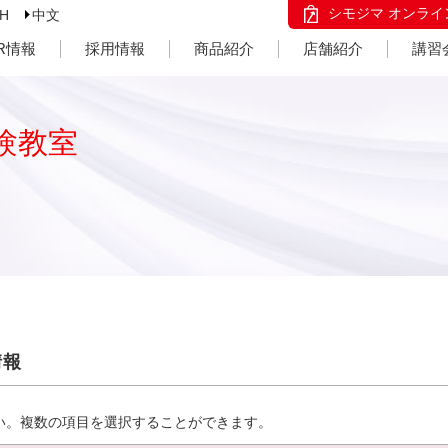
シモジマ オンライ
SH
中文
IR情報
採用情報
商品紹介
店舗紹介
講習
験教室
情報
い。複数の項目を選択することができます。