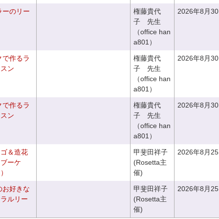
ラーのリー
権藤貴代
2026年8月3
子 先生
（office han
a801）
クで作るラ
権藤貴代
2026年8月3
ッスン
子 先生
（office han
a801）
クで作るラ
権藤貴代
2026年8月3
ッスン
子 先生
（office han
a801）
カゴ＆造花
甲斐田祥子
2026年8月2
クブーケ
(Rosetta主
き）
催)
のお好きな
甲斐田祥子
2026年8月2
ュラルリー
(Rosetta主
催)