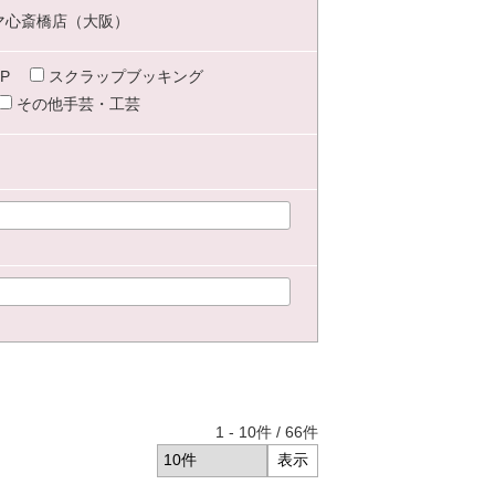
マ心斎橋店（大阪）
P
スクラップブッキング
その他手芸・工芸
1
-
10
件 /
66
件