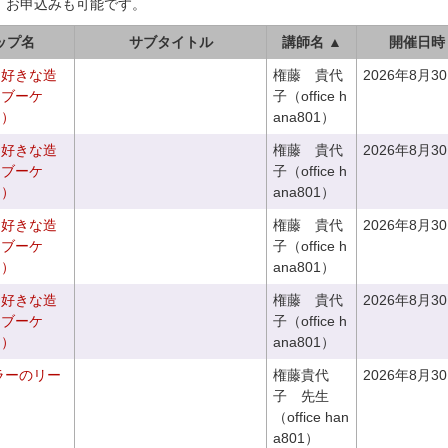
、お申込みも可能です。
ップ名
サブタイトル
講師名 ▲
開催日時
お好きな造
権藤 貴代
2026年8月3
チブーケ
子（office h
き）
ana801）
お好きな造
権藤 貴代
2026年8月3
チブーケ
子（office h
き）
ana801）
お好きな造
権藤 貴代
2026年8月3
ドブーケ
子（office h
き）
ana801）
お好きな造
権藤 貴代
2026年8月3
ドブーケ
子（office h
き）
ana801）
ラーのリー
権藤貴代
2026年8月3
子 先生
（office han
a801）