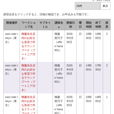
1
-
10
件 /
63
件
講習会名をクリックすると、詳細が確認でき、お申込みも可能です。
開催場所
ワークショ
サブタイ
講師名
開催日
曜
開始
終了
残
ップ名
トル
▲
時
日
時間
時間
席
east side t
権藤先生店
権藤
2026
日
10時
14時
2
okyo（東
内のお好き
貴代子
年8月
30分
00分
京）
な造花で作
（offic
30日
るラウンド
e hana
ブーケ（ブ
801）
ートニア付
き）
east side t
権藤先生店
権藤
2026
日
14時
17時
2
okyo（東
内のお好き
貴代子
年8月
00分
30分
京）
な造花で作
（offic
30日
るラウンド
e hana
ブーケ（ブ
801）
ートニア付
き）
east side t
権藤先生店
権藤
2026
日
10時
14時
1
okyo（東
内のお好き
貴代子
年8月
30分
00分
京）
な造花で作
（offic
30日
るクラッチ
e hana
ブーケ（ブ
801）