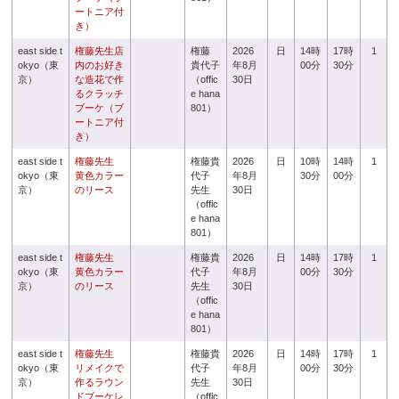
ートニア付
き）
east side t
権藤先生店
権藤
2026
日
14時
17時
1
okyo（東
内のお好き
貴代子
年8月
00分
30分
京）
な造花で作
（offic
30日
るクラッチ
e hana
ブーケ（ブ
801）
ートニア付
き）
east side t
権藤先生
権藤貴
2026
日
10時
14時
1
okyo（東
黄色カラー
代子
年8月
30分
00分
京）
のリース
先生
30日
（offic
e hana
801）
east side t
権藤先生
権藤貴
2026
日
14時
17時
1
okyo（東
黄色カラー
代子
年8月
00分
30分
京）
のリース
先生
30日
（offic
e hana
801）
east side t
権藤先生
権藤貴
2026
日
14時
17時
1
okyo（東
リメイクで
代子
年8月
00分
30分
京）
作るラウン
先生
30日
ドブーケレ
（offic