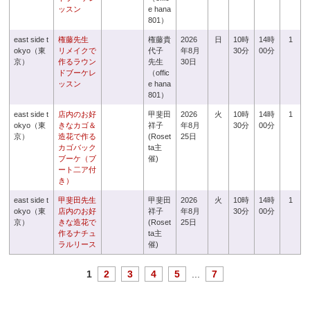
ッスン
e hana
801）
east side t
権藤先生
権藤貴
2026
日
10時
14時
1
okyo（東
リメイクで
代子
年8月
30分
00分
京）
作るラウン
先生
30日
ドブーケレ
（offic
ッスン
e hana
801）
east side t
店内のお好
甲斐田
2026
火
10時
14時
1
okyo（東
きなカゴ＆
祥子
年8月
30分
00分
京）
造花で作る
(Roset
25日
カゴバック
ta主
ブーケ（ブ
催)
ート二ア付
き）
east side t
甲斐田先生
甲斐田
2026
火
10時
14時
1
okyo（東
店内のお好
祥子
年8月
30分
00分
京）
きな造花で
(Roset
25日
作るナチュ
ta主
ラルリース
催)
1
2
3
4
5
...
7