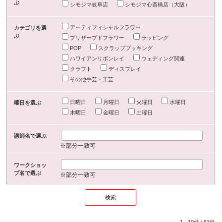
ぶ
シモジマ岐阜店
シモジマ心斎橋店（大阪）
アーティフィシャルフラワー
カテゴリを選
ぶ
プリザーブドフラワー
ラッピング
POP
スクラップブッキング
ハワイアンリボンレイ
ウェディング関連
クラフト
ディスプレイ
その他手芸・工芸
日曜日
月曜日
火曜日
水曜日
曜日を選ぶ
木曜日
金曜日
土曜日
講師名で選ぶ
※部分一致可
ワークショッ
プ名で選ぶ
※部分一致可