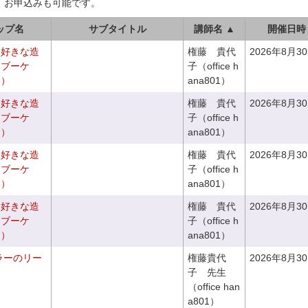
、お申込みも可能です。
ップ名
サブタイトル
講師名 ▲
開催日時
お好きな造
権藤 貴代
2026年8月3
ドブーケ
子（office h
き）
ana801）
お好きな造
権藤 貴代
2026年8月3
ドブーケ
子（office h
き）
ana801）
お好きな造
権藤 貴代
2026年8月3
チブーケ
子（office h
き）
ana801）
お好きな造
権藤 貴代
2026年8月3
チブーケ
子（office h
き）
ana801）
ラーのリー
権藤貴代
2026年8月3
子 先生
（office han
a801）