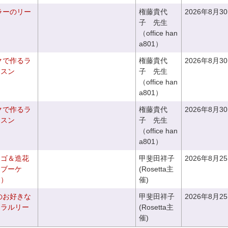
ラーのリー
権藤貴代
2026年8月3
子 先生
（office han
a801）
クで作るラ
権藤貴代
2026年8月3
ッスン
子 先生
（office han
a801）
クで作るラ
権藤貴代
2026年8月3
ッスン
子 先生
（office han
a801）
カゴ＆造花
甲斐田祥子
2026年8月2
クブーケ
(Rosetta主
き）
催)
のお好きな
甲斐田祥子
2026年8月2
ュラルリー
(Rosetta主
催)