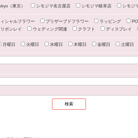
e tokyo（東京）
シモジマ名古屋店
シモジマ岐阜店
シモジ
ィシャルフラワー
プリザーブドフラワー
ラッピング
PO
リボンレイ
ウェディング関連
クラフト
ディスプレイ
月曜日
火曜日
水曜日
木曜日
金曜日
土曜日