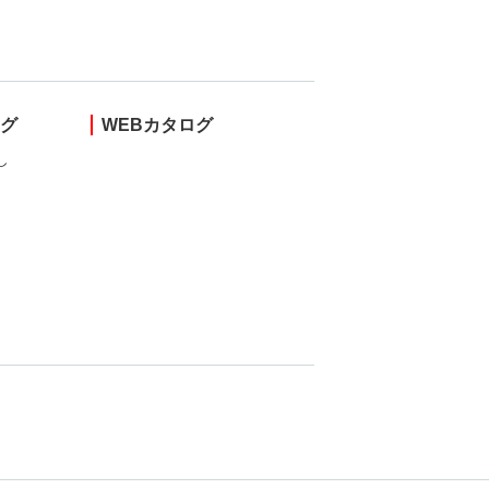
ング
WEBカタログ
し