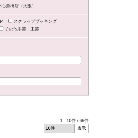
マ心斎橋店（大阪）
P
スクラップブッキング
その他手芸・工芸
1
-
10
件 /
66
件