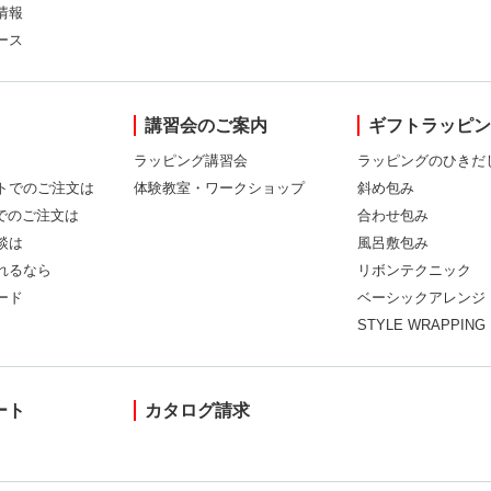
情報
ース
講習会のご案内
ギフトラッピ
ラッピング講習会
ラッピングのひきだ
トでのご注文は
体験教室・ワークショップ
斜め包み
Xでのご注文は
合わせ包み
談は
風呂敷包み
れるなら
リボンテクニック
ード
ベーシックアレンジ
STYLE WRAPPING
ート
カタログ請求