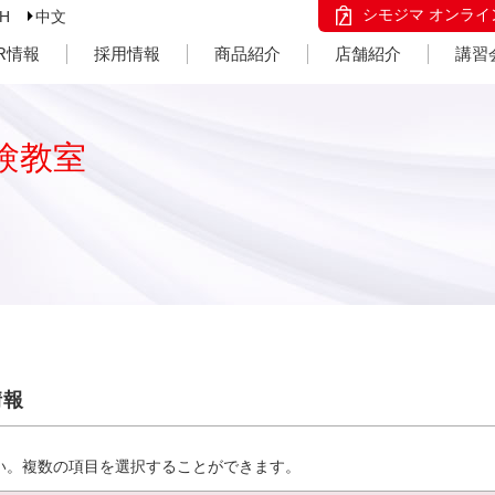
シモジマ オンライ
SH
中文
IR情報
採用情報
商品紹介
店舗紹介
講習
験教室
情報
い。複数の項目を選択することができます。