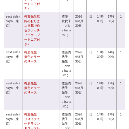
ートニア付
き）
east side t
権藤先生店
権藤
2026
日
14時
17時
1
okyo（東
内のお好き
貴代子
年8月
00分
30分
京）
な造花で作
（offic
30日
るクラッチ
e hana
ブーケ（ブ
801）
ートニア付
き）
east side t
権藤先生
権藤貴
2026
日
10時
14時
1
okyo（東
黄色カラー
代子
年8月
30分
00分
京）
のリース
先生
30日
（offic
e hana
801）
east side t
権藤先生
権藤貴
2026
日
14時
17時
1
okyo（東
黄色カラー
代子
年8月
00分
30分
京）
のリース
先生
30日
（offic
e hana
801）
east side t
権藤先生
権藤貴
2026
日
14時
17時
1
okyo（東
リメイクで
代子
年8月
00分
30分
京）
作るラウン
先生
30日
ドブーケレ
（offic