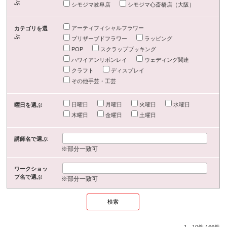
ぶ
シモジマ岐阜店
シモジマ心斎橋店（大阪）
アーティフィシャルフラワー
カテゴリを選
ぶ
プリザーブドフラワー
ラッピング
POP
スクラップブッキング
ハワイアンリボンレイ
ウェディング関連
クラフト
ディスプレイ
その他手芸・工芸
日曜日
月曜日
火曜日
水曜日
曜日を選ぶ
木曜日
金曜日
土曜日
講師名で選ぶ
※部分一致可
ワークショッ
プ名で選ぶ
※部分一致可