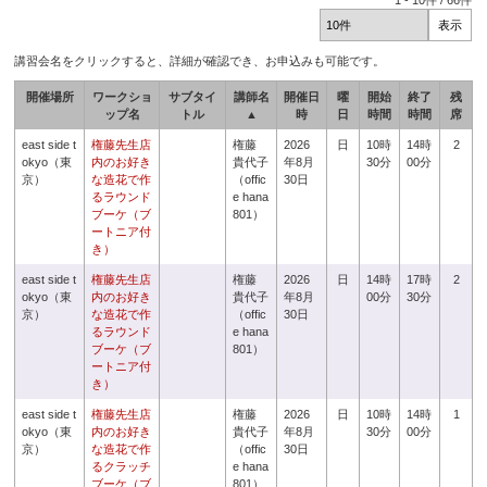
1
-
10
件 /
66
件
講習会名をクリックすると、詳細が確認でき、お申込みも可能です。
開催場所
ワークショ
サブタイ
講師名
開催日
曜
開始
終了
残
ップ名
トル
▲
時
日
時間
時間
席
east side t
権藤先生店
権藤
2026
日
10時
14時
2
okyo（東
内のお好き
貴代子
年8月
30分
00分
京）
な造花で作
（offic
30日
るラウンド
e hana
ブーケ（ブ
801）
ートニア付
き）
east side t
権藤先生店
権藤
2026
日
14時
17時
2
okyo（東
内のお好き
貴代子
年8月
00分
30分
京）
な造花で作
（offic
30日
るラウンド
e hana
ブーケ（ブ
801）
ートニア付
き）
east side t
権藤先生店
権藤
2026
日
10時
14時
1
okyo（東
内のお好き
貴代子
年8月
30分
00分
京）
な造花で作
（offic
30日
るクラッチ
e hana
ブーケ（ブ
801）