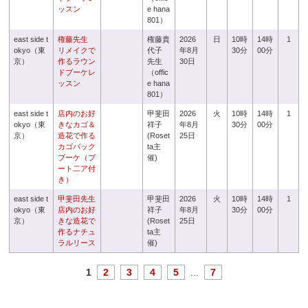
ッスン
e hana
801）
east side t
権藤先生
権藤貴
2026
日
10時
14時
1
okyo（東
リメイクで
代子
年8月
30分
00分
京）
作るラウン
先生
30日
ドブーケレ
（offic
ッスン
e hana
801）
east side t
店内のお好
甲斐田
2026
火
10時
14時
1
okyo（東
きなカゴ＆
祥子
年8月
30分
00分
京）
造花で作る
(Roset
25日
カゴバック
ta主
ブーケ（ブ
催)
ート二ア付
き）
east side t
甲斐田先生
甲斐田
2026
火
10時
14時
1
okyo（東
店内のお好
祥子
年8月
30分
00分
京）
きな造花で
(Roset
25日
作るナチュ
ta主
ラルリース
催)
1
2
3
4
5
...
7