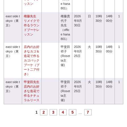
ッスン
e hana
801）
east side t
権藤先生
権藤貴
2026
日
10時
14時
1
okyo（東
リメイクで
代子
年8月
30分
00分
京）
作るラウン
先生
30日
ドブーケレ
（offic
ッスン
e hana
801）
east side t
店内のお好
甲斐田
2026
火
10時
14時
1
okyo（東
きなカゴ＆
祥子
年8月
30分
00分
京）
造花で作る
(Roset
25日
カゴバック
ta主
ブーケ（ブ
催)
ート二ア付
き）
east side t
甲斐田先生
甲斐田
2026
火
10時
14時
1
okyo（東
店内のお好
祥子
年8月
30分
00分
京）
きな造花で
(Roset
25日
作るナチュ
ta主
ラルリース
催)
1
2
3
4
5
...
7