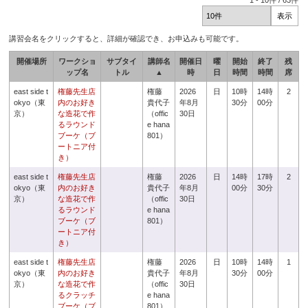
1
-
10
件 /
63
件
講習会名をクリックすると、詳細が確認でき、お申込みも可能です。
開催場所
ワークショ
サブタイ
講師名
開催日
曜
開始
終了
残
ップ名
トル
▲
時
日
時間
時間
席
east side t
権藤先生店
権藤
2026
日
10時
14時
2
okyo（東
内のお好き
貴代子
年8月
30分
00分
京）
な造花で作
（offic
30日
るラウンド
e hana
ブーケ（ブ
801）
ートニア付
き）
east side t
権藤先生店
権藤
2026
日
14時
17時
2
okyo（東
内のお好き
貴代子
年8月
00分
30分
京）
な造花で作
（offic
30日
るラウンド
e hana
ブーケ（ブ
801）
ートニア付
き）
east side t
権藤先生店
権藤
2026
日
10時
14時
1
okyo（東
内のお好き
貴代子
年8月
30分
00分
京）
な造花で作
（offic
30日
るクラッチ
e hana
ブーケ（ブ
801）