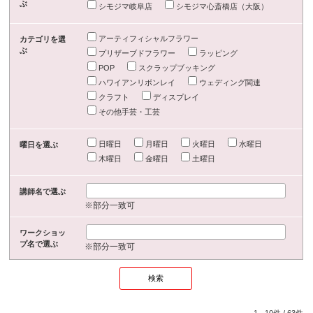
ぶ
シモジマ岐阜店
シモジマ心斎橋店（大阪）
アーティフィシャルフラワー
カテゴリを選
ぶ
プリザーブドフラワー
ラッピング
POP
スクラップブッキング
ハワイアンリボンレイ
ウェディング関連
クラフト
ディスプレイ
その他手芸・工芸
日曜日
月曜日
火曜日
水曜日
曜日を選ぶ
木曜日
金曜日
土曜日
講師名で選ぶ
※部分一致可
ワークショッ
プ名で選ぶ
※部分一致可