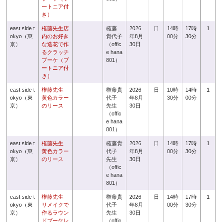
ートニア付
き）
east side t
権藤先生店
権藤
2026
日
14時
17時
1
okyo（東
内のお好き
貴代子
年8月
00分
30分
京）
な造花で作
（offic
30日
るクラッチ
e hana
ブーケ（ブ
801）
ートニア付
き）
east side t
権藤先生
権藤貴
2026
日
10時
14時
1
okyo（東
黄色カラー
代子
年8月
30分
00分
京）
のリース
先生
30日
（offic
e hana
801）
east side t
権藤先生
権藤貴
2026
日
14時
17時
1
okyo（東
黄色カラー
代子
年8月
00分
30分
京）
のリース
先生
30日
（offic
e hana
801）
east side t
権藤先生
権藤貴
2026
日
14時
17時
1
okyo（東
リメイクで
代子
年8月
00分
30分
京）
作るラウン
先生
30日
ドブーケレ
（offic