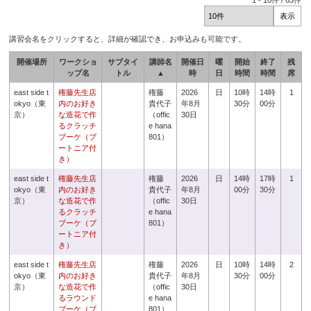
1
-
10
件 /
63
件
講習会名をクリックすると、詳細が確認でき、お申込みも可能です。
開催場所
ワークショ
サブタイ
講師名
開催日
曜
開始
終了
残
ップ名
トル
▲
時
日
時間
時間
席
east side t
権藤先生店
権藤
2026
日
10時
14時
1
okyo（東
内のお好き
貴代子
年8月
30分
00分
京）
な造花で作
（offic
30日
るクラッチ
e hana
ブーケ（ブ
801）
ートニア付
き）
east side t
権藤先生店
権藤
2026
日
14時
17時
1
okyo（東
内のお好き
貴代子
年8月
00分
30分
京）
な造花で作
（offic
30日
るクラッチ
e hana
ブーケ（ブ
801）
ートニア付
き）
east side t
権藤先生店
権藤
2026
日
10時
14時
2
okyo（東
内のお好き
貴代子
年8月
30分
00分
京）
な造花で作
（offic
30日
るラウンド
e hana
ブーケ（ブ
801）