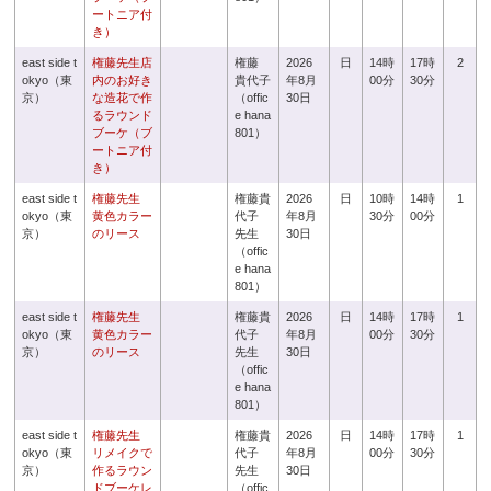
ートニア付
き）
east side t
権藤先生店
権藤
2026
日
14時
17時
2
okyo（東
内のお好き
貴代子
年8月
00分
30分
京）
な造花で作
（offic
30日
るラウンド
e hana
ブーケ（ブ
801）
ートニア付
き）
east side t
権藤先生
権藤貴
2026
日
10時
14時
1
okyo（東
黄色カラー
代子
年8月
30分
00分
京）
のリース
先生
30日
（offic
e hana
801）
east side t
権藤先生
権藤貴
2026
日
14時
17時
1
okyo（東
黄色カラー
代子
年8月
00分
30分
京）
のリース
先生
30日
（offic
e hana
801）
east side t
権藤先生
権藤貴
2026
日
14時
17時
1
okyo（東
リメイクで
代子
年8月
00分
30分
京）
作るラウン
先生
30日
ドブーケレ
（offic