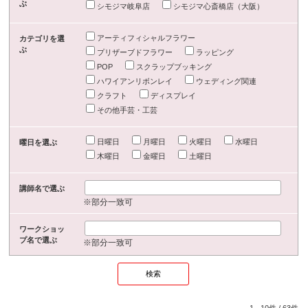
ぶ
シモジマ岐阜店
シモジマ心斎橋店（大阪）
アーティフィシャルフラワー
カテゴリを選
ぶ
プリザーブドフラワー
ラッピング
POP
スクラップブッキング
ハワイアンリボンレイ
ウェディング関連
クラフト
ディスプレイ
その他手芸・工芸
日曜日
月曜日
火曜日
水曜日
曜日を選ぶ
木曜日
金曜日
土曜日
講師名で選ぶ
※部分一致可
ワークショッ
プ名で選ぶ
※部分一致可