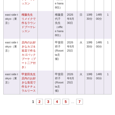
ッスン
e hana
801）
east side t
権藤先生
権藤貴
2026
日
10時
14時
1
okyo（東
リメイクで
代子
年8月
30分
00分
京）
作るラウン
先生
30日
ドブーケレ
（offic
ッスン
e hana
801）
east side t
店内のお好
甲斐田
2026
火
10時
14時
1
okyo（東
きなカゴ＆
祥子
年8月
30分
00分
京）
造花で作る
(Roset
25日
カゴバック
ta主
ブーケ（ブ
催)
ート二ア付
き）
east side t
甲斐田先生
甲斐田
2026
火
10時
14時
1
okyo（東
店内のお好
祥子
年8月
30分
00分
京）
きな造花で
(Roset
25日
作るナチュ
ta主
ラルリース
催)
1
2
3
4
5
...
7