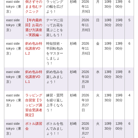
east side
倒さずその
ラッピング
杉崎
2026
月
10時
13時
6
tokyo（東
まま包むテ
の幅を広げ
年11
30分
00分
京）
クニック
よう！
月9日
east side
【年内最終
テーマに沿
2026
日
10時
15時
5
tokyo（東
回】お花の
ってお花を
年11
30分
20分
京）
選び方講座
選ぶことを
月8日
～実践編～
楽しもう！
east side
斜め包み特
時短技術・
杉崎
2026
金
10時
13時
6
tokyo（東
化講座VO
半回転包み
年11
30分
00分
京）
L.2
をマスター
月6日
しましょ
う！
east side
斜め包み特
斜め包みを
杉崎
2026
水
13時
15時
8
tokyo（東
化講座VO
楽しみまし
年10
00分
30分
京）
L.1
ょう！
月28
日
east side
ラッピング
練習・質問
杉崎
2026
火
13時
15時
4
tokyo（東
自習室【ラ
を繰り返し
年10
30分
30分
京）
ッピング講
上手くなろ
月27
習会受講者
う！
日
限定】
east side
ボトル講習
ボトルを包
杉崎
2026
火
10時
12時
6
tokyo（東
会
んでみまし
年10
30分
00分
京）
ょう！！
月27