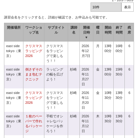
1
-
10
件 /
66
件
講習会名をクリックすると、詳細が確認でき、お申込みも可能です。
開催場所
ワークショ
サブタイト
講師
開催
曜
開始
終了
残
ップ名
ル
名
日時
日
時間
時間
席
▼
east side
クリスマス
クリスマス
2026
月
13時
16時
6
tokyo（東
ラッピング
をラッピン
年12
00分
00分
京）
2026
グで楽しも
月7日
う！！
east side
倒さずその
ラッピング
杉崎
2026
金
13時
15時
6
tokyo（東
まま包むテ
の幅を広げ
年11
00分
30分
京）
クニック
よう！
月27
日
east side
クリスマス
クリスマス
杉崎
2026
金
10時
13時
6
tokyo（東
ラッピング
をラッピン
年11
30分
30分
京）
2026
グで楽しも
月20
う！！
日
east side
１枚のペー
手軽でオシ
杉崎
2026
木
10時
13時
6
tokyo（東
パーで作れ
ャレなパッ
年11
30分
30分
京）
るパッケー
ケージを作
月12
ジ
ろう！
日