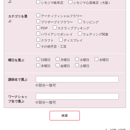
ぶ
シモジマ岐阜店
シモジマ心斎橋店（大阪）
アーティフィシャルフラワー
カテゴリを選
ぶ
プリザーブドフラワー
ラッピング
POP
スクラップブッキング
ハワイアンリボンレイ
ウェディング関連
クラフト
ディスプレイ
その他手芸・工芸
日曜日
月曜日
火曜日
水曜日
曜日を選ぶ
木曜日
金曜日
土曜日
講師名で選ぶ
※部分一致可
ワークショッ
プ名で選ぶ
※部分一致可