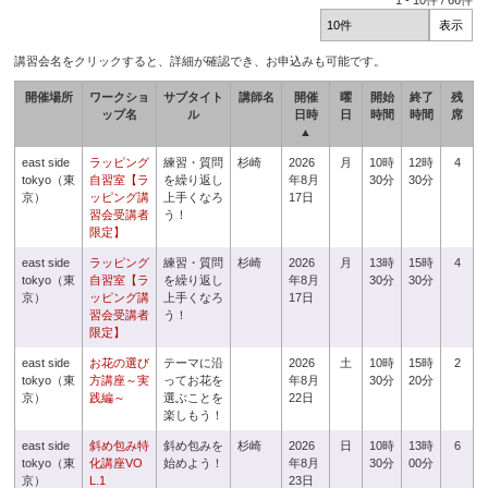
1
-
10
件 /
66
件
講習会名をクリックすると、詳細が確認でき、お申込みも可能です。
開催場所
ワークショ
サブタイト
講師名
開催
曜
開始
終了
残
ップ名
ル
日時
日
時間
時間
席
▲
east side
ラッピング
練習・質問
杉崎
2026
月
10時
12時
4
tokyo（東
自習室【ラ
を繰り返し
年8月
30分
30分
京）
ッピング講
上手くなろ
17日
習会受講者
う！
限定】
east side
ラッピング
練習・質問
杉崎
2026
月
13時
15時
4
tokyo（東
自習室【ラ
を繰り返し
年8月
30分
30分
京）
ッピング講
上手くなろ
17日
習会受講者
う！
限定】
east side
お花の選び
テーマに沿
2026
土
10時
15時
2
tokyo（東
方講座～実
ってお花を
年8月
30分
20分
京）
践編～
選ぶことを
22日
楽しもう！
east side
斜め包み特
斜め包みを
杉崎
2026
日
10時
13時
6
tokyo（東
化講座VO
始めよう！
年8月
30分
00分
京）
L.1
23日