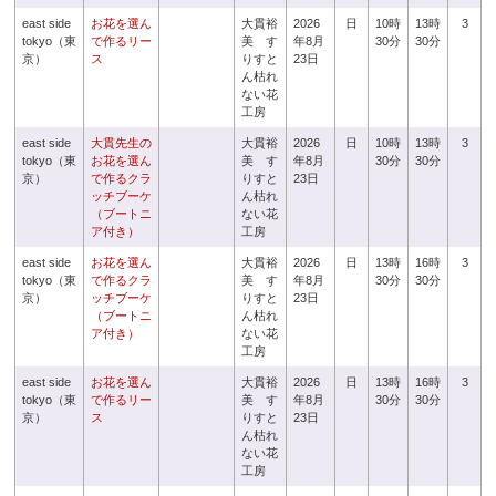
east side
お花を選ん
大貫裕
2026
日
10時
13時
3
tokyo（東
で作るリー
美 す
年8月
30分
30分
京）
ス
りすと
23日
ん枯れ
ない花
工房
east side
大貫先生の
大貫裕
2026
日
10時
13時
3
tokyo（東
お花を選ん
美 す
年8月
30分
30分
京）
で作るクラ
りすと
23日
ッチブーケ
ん枯れ
（ブートニ
ない花
ア付き）
工房
east side
お花を選ん
大貫裕
2026
日
13時
16時
3
tokyo（東
で作るクラ
美 す
年8月
30分
30分
京）
ッチブーケ
りすと
23日
（ブートニ
ん枯れ
ア付き）
ない花
工房
east side
お花を選ん
大貫裕
2026
日
13時
16時
3
tokyo（東
で作るリー
美 す
年8月
30分
30分
京）
ス
りすと
23日
ん枯れ
ない花
工房