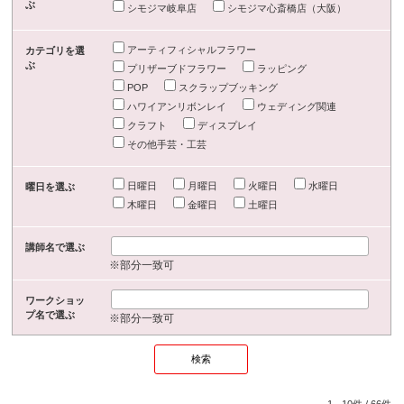
ぶ
シモジマ岐阜店
シモジマ心斎橋店（大阪）
アーティフィシャルフラワー
カテゴリを選
ぶ
プリザーブドフラワー
ラッピング
POP
スクラップブッキング
ハワイアンリボンレイ
ウェディング関連
クラフト
ディスプレイ
その他手芸・工芸
日曜日
月曜日
火曜日
水曜日
曜日を選ぶ
木曜日
金曜日
土曜日
講師名で選ぶ
※部分一致可
ワークショッ
プ名で選ぶ
※部分一致可