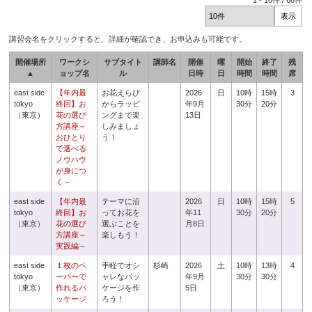
1
-
10
件 /
66
件
講習会名をクリックすると、詳細が確認でき、お申込みも可能です。
開催場所
ワークシ
サブタイト
講師名
開催
曜
開始
終了
残
▲
ョップ名
ル
日時
日
時間
時間
席
east side
【年内最
お花えらび
2026
日
10時
15時
3
tokyo
終回】お
からラッピ
年9月
30分
20分
（東京）
花の選び
ングまで楽
13日
方講座～
しみましょ
おひとり
う！
で選べる
ノウハウ
が身につ
く～
east side
【年内最
テーマに沿
2026
日
10時
15時
5
tokyo
終回】お
ってお花を
年11
30分
20分
（東京）
花の選び
選ぶことを
月8日
方講座～
楽しもう！
実践編～
east side
１枚のペ
手軽でオシ
杉崎
2026
土
10時
13時
4
tokyo
ーパーで
ャレなパッ
年9月
30分
30分
（東京）
作れるパ
ケージを作
5日
ッケージ
ろう！