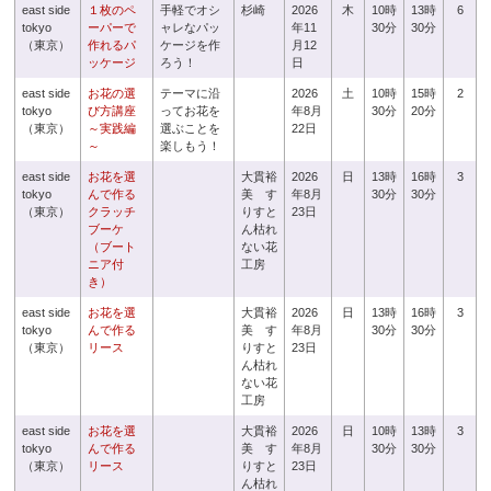
east side
１枚のペ
手軽でオシ
杉崎
2026
木
10時
13時
6
tokyo
ーパーで
ャレなパッ
年11
30分
30分
（東京）
作れるパ
ケージを作
月12
ッケージ
ろう！
日
east side
お花の選
テーマに沿
2026
土
10時
15時
2
tokyo
び方講座
ってお花を
年8月
30分
20分
（東京）
～実践編
選ぶことを
22日
～
楽しもう！
east side
お花を選
大貫裕
2026
日
13時
16時
3
tokyo
んで作る
美 す
年8月
30分
30分
（東京）
クラッチ
りすと
23日
ブーケ
ん枯れ
（ブート
ない花
ニア付
工房
き）
east side
お花を選
大貫裕
2026
日
13時
16時
3
tokyo
んで作る
美 す
年8月
30分
30分
（東京）
リース
りすと
23日
ん枯れ
ない花
工房
east side
お花を選
大貫裕
2026
日
10時
13時
3
tokyo
んで作る
美 す
年8月
30分
30分
（東京）
リース
りすと
23日
ん枯れ