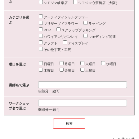
ぶ
シモジマ岐阜店
シモジマ心斎橋店（大阪）
アーティフィシャルフラワー
カテゴリを選
ぶ
プリザーブドフラワー
ラッピング
POP
スクラップブッキング
ハワイアンリボンレイ
ウェディング関連
クラフト
ディスプレイ
その他手芸・工芸
日曜日
月曜日
火曜日
水曜日
曜日を選ぶ
木曜日
金曜日
土曜日
講師名で選ぶ
※部分一致可
ワークショッ
プ名で選ぶ
※部分一致可