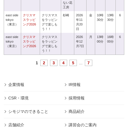
ない花
工房
east side
クリスマ
クリスマス
杉崎
2026
金
10時
13時
6
tokyo
スラッピ
をラッピン
年11
30分
30分
（東京）
ング2026
グで楽しも
月20
う！！
日
east side
クリスマ
クリスマス
2026
月
13時
16時
6
tokyo
スラッピ
をラッピン
年12
00分
00分
（東京）
ング2026
グで楽しも
月7日
う！！
1
2
3
4
5
...
7
企業情報
IR情報
CSR・環境
採用情報
シモジマのできること
商品紹介
店舗紹介
講習会のご案内