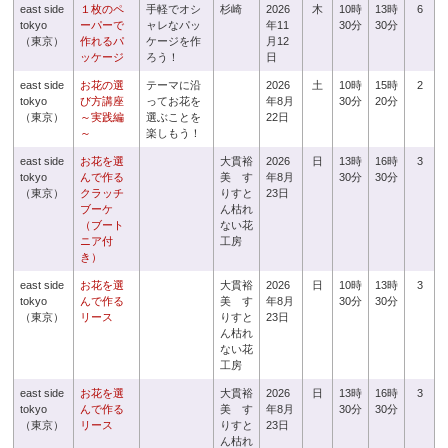
east side
１枚のペ
手軽でオシ
杉崎
2026
木
10時
13時
6
tokyo
ーパーで
ャレなパッ
年11
30分
30分
（東京）
作れるパ
ケージを作
月12
ッケージ
ろう！
日
east side
お花の選
テーマに沿
2026
土
10時
15時
2
tokyo
び方講座
ってお花を
年8月
30分
20分
（東京）
～実践編
選ぶことを
22日
～
楽しもう！
east side
お花を選
大貫裕
2026
日
13時
16時
3
tokyo
んで作る
美 す
年8月
30分
30分
（東京）
クラッチ
りすと
23日
ブーケ
ん枯れ
（ブート
ない花
ニア付
工房
き）
east side
お花を選
大貫裕
2026
日
10時
13時
3
tokyo
んで作る
美 す
年8月
30分
30分
（東京）
リース
りすと
23日
ん枯れ
ない花
工房
east side
お花を選
大貫裕
2026
日
13時
16時
3
tokyo
んで作る
美 す
年8月
30分
30分
（東京）
リース
りすと
23日
ん枯れ