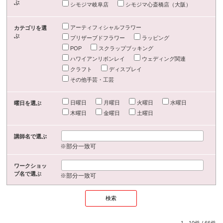
ぶ
シモジマ岐阜店
シモジマ心斎橋店（大阪）
アーティフィシャルフラワー
カテゴリを選
ぶ
プリザーブドフラワー
ラッピング
POP
スクラップブッキング
ハワイアンリボンレイ
ウェディング関連
クラフト
ディスプレイ
その他手芸・工芸
日曜日
月曜日
火曜日
水曜日
曜日を選ぶ
木曜日
金曜日
土曜日
講師名で選ぶ
※部分一致可
ワークショッ
プ名で選ぶ
※部分一致可