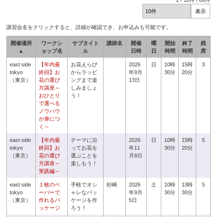
1
-
10
件 /
66
件
講習会名をクリックすると、詳細が確認でき、お申込みも可能です。
開催場所
ワークシ
サブタイト
講師名
開催
曜
開始
終了
残
▲
ョップ名
ル
日時
日
時間
時間
席
east side
【年内最
お花えらび
2026
日
10時
15時
3
tokyo
終回】お
からラッピ
年9月
30分
20分
（東京）
花の選び
ングまで楽
13日
方講座～
しみましょ
おひとり
う！
で選べる
ノウハウ
が身につ
く～
east side
【年内最
テーマに沿
2026
日
10時
15時
5
tokyo
終回】お
ってお花を
年11
30分
20分
（東京）
花の選び
選ぶことを
月8日
方講座～
楽しもう！
実践編～
east side
１枚のペ
手軽でオシ
杉崎
2026
土
10時
13時
5
tokyo
ーパーで
ャレなパッ
年9月
30分
30分
（東京）
作れるパ
ケージを作
5日
ッケージ
ろう！