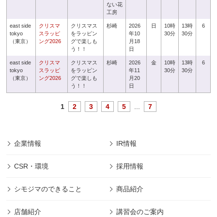
ない花
工房
east side
クリスマ
クリスマス
杉崎
2026
日
10時
13時
6
tokyo
スラッピ
をラッピン
年10
30分
30分
（東京）
ング2026
グで楽しも
月18
う！！
日
east side
クリスマ
クリスマス
杉崎
2026
金
10時
13時
6
tokyo
スラッピ
をラッピン
年11
30分
30分
（東京）
ング2026
グで楽しも
月20
う！！
日
1
2
3
4
5
...
7
企業情報
IR情報
CSR・環境
採用情報
シモジマのできること
商品紹介
店舗紹介
講習会のご案内