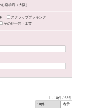
マ心斎橋店（大阪）
P
スクラップブッキング
その他手芸・工芸
1
-
10
件 /
63
件