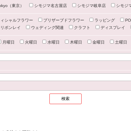
e tokyo（東京）
シモジマ名古屋店
シモジマ岐阜店
シモジ
ィシャルフラワー
プリザーブドフラワー
ラッピング
PO
リボンレイ
ウェディング関連
クラフト
ディスプレイ
月曜日
火曜日
水曜日
木曜日
金曜日
土曜日