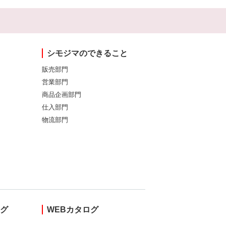
シモジマのできること
販売部門
営業部門
商品企画部門
仕入部門
物流部門
ング
WEBカタログ
し