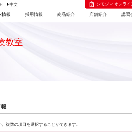
シモジマ オンライ
SH
中文
IR情報
採用情報
商品紹介
店舗紹介
講習
験教室
情報
い。複数の項目を選択することができます。