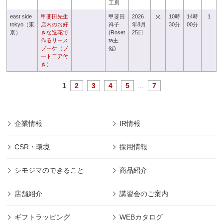
工房
east side
甲斐田先生
甲斐田
2026
火
10時
14時
1
tokyo（東
店内のお好
祥子
年8月
30分
00分
京）
きな造花で
(Roset
25日
作るリース
ta主
ブーケ（ブ
催)
ート二ア付
き）
1
2
3
4
5
...
7
企業情報
IR情報
CSR・環境
採用情報
シモジマのできること
商品紹介
店舗紹介
講習会のご案内
ギフトラッピング
WEBカタログ