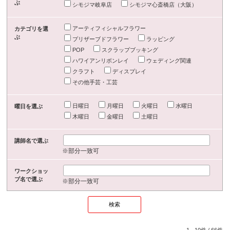
ぶ
シモジマ岐阜店
シモジマ心斎橋店（大阪）
アーティフィシャルフラワー
カテゴリを選
ぶ
プリザーブドフラワー
ラッピング
POP
スクラップブッキング
ハワイアンリボンレイ
ウェディング関連
クラフト
ディスプレイ
その他手芸・工芸
日曜日
月曜日
火曜日
水曜日
曜日を選ぶ
木曜日
金曜日
土曜日
講師名で選ぶ
※部分一致可
ワークショッ
プ名で選ぶ
※部分一致可