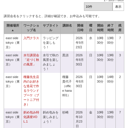
1
-
10
件 /
66
件
講習会名をクリックすると、詳細が確認でき、お申込みも可能です。
開催場所
ワークショ
サブタイト
講師名
開催
曜
開始
終了
残
▲
ップ名
ル
日時
日
時間
時間
席
east side
入門クラス
ラッピング
2026
水
10時
13時
7
tokyo（東
を楽しも
年9月
30分
00分
京）
う！
23日
east side
水引講習会
水引で秋の
黒須
2026
日
10時
13時
3
tokyo（東
「近づく秋
風景を楽し
年8月
30分
30分
京）
の風景」
みましょ
30日
う！
east side
権藤先生店
権藤
2026
日
10時
14時
2
tokyo（東
内のお好き
貴代子
年8月
30分
00分
京）
な造花で作
（offic
30日
るラウンド
e hana
ブーケ（ブ
801）
ートニア付
き）
east side
斜め包み特
斜め包みを
杉崎
2026
金
10時
13時
7
tokyo（東
化講座VO
楽しみまし
年10
30分
00分
京）
L.1
ょう！
月23
日