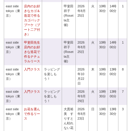
east side
店内のお好
甲斐田
2026
火
10時
14時
1
tokyo（東
きなカゴ＆
祥子
年8月
30分
00分
京）
造花で作る
(Roset
25日
カゴバック
ta主
ブーケ（ブ
催)
ート二ア付
き）
east side
甲斐田先生
甲斐田
2026
火
10時
14時
1
tokyo（東
店内のお好
祥子
年8月
30分
00分
京）
きな造花で
(Roset
25日
作るナチュ
ta主
ラルリース
催)
east side
入門クラス
ラッピング
2026
木
10時
13時
8
tokyo（東
を楽しも
年10
30分
00分
京）
う！
月22
日
east side
入門クラス
ラッピング
2026
火
10時
13時
7
tokyo（東
を楽しも
年9月
30分
00分
京）
う！
29日
east side
お花を選ん
大貫裕
2026
日
10時
13時
3
tokyo（東
で作るリー
美 す
年8月
30分
30分
京）
ス
りすと
23日
ん枯れ
ない花