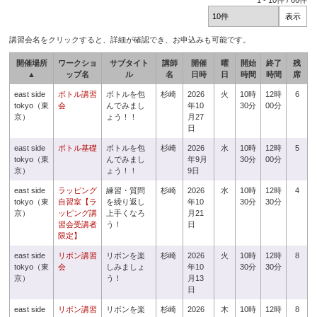
1
-
10
件 /
66
件
講習会名をクリックすると、詳細が確認でき、お申込みも可能です。
開催場所
ワークショ
サブタイト
講師
開催
曜
開始
終了
残
▲
ップ名
ル
名
日時
日
時間
時間
席
east side
ボトル講習
ボトルを包
杉崎
2026
火
10時
12時
6
tokyo（東
会
んでみまし
年10
30分
00分
京）
ょう！！
月27
日
east side
ボトル基礎
ボトルを包
杉崎
2026
水
10時
12時
5
tokyo（東
んでみまし
年9月
30分
00分
京）
ょう！！
9日
east side
ラッピング
練習・質問
杉崎
2026
水
10時
12時
4
tokyo（東
自習室【ラ
を繰り返し
年10
30分
30分
京）
ッピング講
上手くなろ
月21
習会受講者
う！
日
限定】
east side
リボン講習
リボンを楽
杉崎
2026
火
10時
12時
8
tokyo（東
会
しみましょ
年10
30分
30分
京）
う！
月13
日
east side
リボン講習
リボンを楽
杉崎
2026
木
10時
12時
8