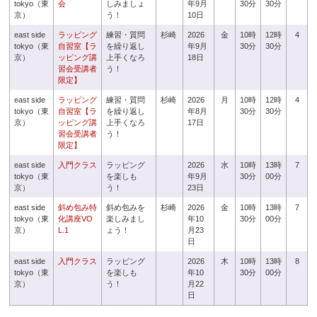
tokyo（東
会
しみましょ
年9月
30分
30分
京）
う！
10日
east side
ラッピング
練習・質問
杉崎
2026
金
10時
12時
4
tokyo（東
自習室【ラ
を繰り返し
年9月
30分
30分
京）
ッピング講
上手くなろ
18日
習会受講者
う！
限定】
east side
ラッピング
練習・質問
杉崎
2026
月
10時
12時
4
tokyo（東
自習室【ラ
を繰り返し
年8月
30分
30分
京）
ッピング講
上手くなろ
17日
習会受講者
う！
限定】
east side
入門クラス
ラッピング
2026
水
10時
13時
7
tokyo（東
を楽しも
年9月
30分
00分
京）
う！
23日
east side
斜め包み特
斜め包みを
杉崎
2026
金
10時
13時
7
tokyo（東
化講座VO
楽しみまし
年10
30分
00分
京）
L.1
ょう！
月23
日
east side
入門クラス
ラッピング
2026
木
10時
13時
8
tokyo（東
を楽しも
年10
30分
00分
京）
う！
月22
日