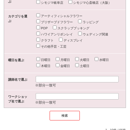
ぶ
シモジマ岐阜店
シモジマ心斎橋店（大阪）
アーティフィシャルフラワー
カテゴリを選
ぶ
プリザーブドフラワー
ラッピング
POP
スクラップブッキング
ハワイアンリボンレイ
ウェディング関連
クラフト
ディスプレイ
その他手芸・工芸
日曜日
月曜日
火曜日
水曜日
曜日を選ぶ
木曜日
金曜日
土曜日
講師名で選ぶ
※部分一致可
ワークショッ
プ名で選ぶ
※部分一致可