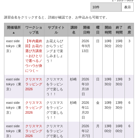
1
-
10
件 /
66
件
講習会名をクリックすると、詳細が確認でき、お申込みも可能です。
開催場所
ワークショ
サブタイト
講師
開催
曜
開始
終了
残
▲
ップ名
ル
名
日時
日
時間
時間
席
east side
【年内最終
お花えらび
2026
日
10時
15時
3
tokyo（東
回】お花の
からラッピ
年9月
30分
20分
京）
選び方講座
ングまで楽
13日
～おひとり
しみましょ
で選べるノ
う！
ウハウが身
につく～
east side
クリスマス
クリスマス
杉崎
2026
日
10時
13時
3
tokyo（東
ラッピング
をラッピン
年10
30分
30分
京）
2026
グで楽しも
月18
う！！
日
east side
クリスマス
クリスマス
杉崎
2026
金
10時
13時
6
tokyo（東
ラッピング
をラッピン
年11
30分
30分
京）
2026
グで楽しも
月20
う！！
日
east side
クリスマス
クリスマス
2026
月
13時
16時
6
tokyo（東
ラッピング
をラッピン
年12
00分
00分
京）
2026
グで楽しも
月7日