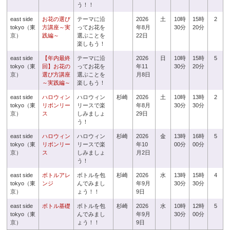
う！！
east side
お花の選び
テーマに沿
2026
土
10時
15時
2
tokyo（東
方講座～実
ってお花を
年8月
30分
20分
京）
践編～
選ぶことを
22日
楽しもう！
east side
【年内最終
テーマに沿
2026
日
10時
15時
5
tokyo（東
回】お花の
ってお花を
年11
30分
20分
京）
選び方講座
選ぶことを
月8日
～実践編～
楽しもう！
east side
ハロウィン
ハロウィン
杉崎
2026
土
10時
13時
2
tokyo（東
リボンリー
リースで楽
年8月
30分
30分
京）
ス
しみましょ
29日
う！
east side
ハロウィン
ハロウィン
杉崎
2026
金
13時
16時
5
tokyo（東
リボンリー
リースで楽
年10
00分
00分
京）
ス
しみましょ
月2日
う！
east side
ボトルアレ
ボトルを包
杉崎
2026
水
13時
15時
4
tokyo（東
ンジ
んでみまし
年9月
30分
30分
京）
ょう！！
9日
east side
ボトル基礎
ボトルを包
杉崎
2026
水
10時
12時
5
tokyo（東
んでみまし
年9月
30分
00分
京）
ょう！！
9日