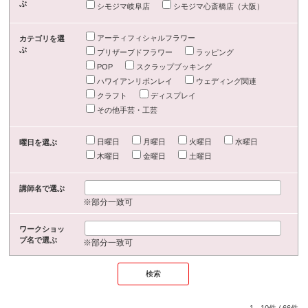
ぶ
シモジマ岐阜店
シモジマ心斎橋店（大阪）
アーティフィシャルフラワー
カテゴリを選
ぶ
プリザーブドフラワー
ラッピング
POP
スクラップブッキング
ハワイアンリボンレイ
ウェディング関連
クラフト
ディスプレイ
その他手芸・工芸
日曜日
月曜日
火曜日
水曜日
曜日を選ぶ
木曜日
金曜日
土曜日
講師名で選ぶ
※部分一致可
ワークショッ
プ名で選ぶ
※部分一致可