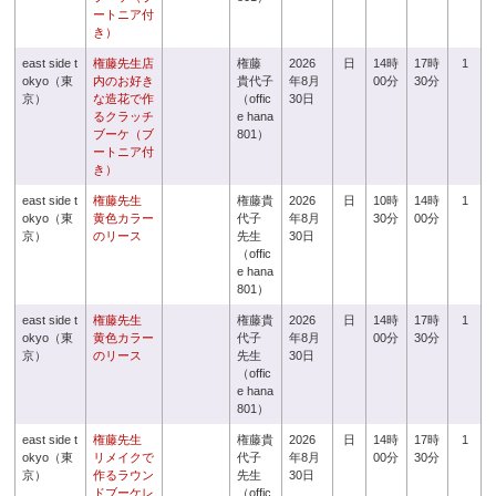
ートニア付
き）
east side t
権藤先生店
権藤
2026
日
14時
17時
1
okyo（東
内のお好き
貴代子
年8月
00分
30分
京）
な造花で作
（offic
30日
るクラッチ
e hana
ブーケ（ブ
801）
ートニア付
き）
east side t
権藤先生
権藤貴
2026
日
10時
14時
1
okyo（東
黄色カラー
代子
年8月
30分
00分
京）
のリース
先生
30日
（offic
e hana
801）
east side t
権藤先生
権藤貴
2026
日
14時
17時
1
okyo（東
黄色カラー
代子
年8月
00分
30分
京）
のリース
先生
30日
（offic
e hana
801）
east side t
権藤先生
権藤貴
2026
日
14時
17時
1
okyo（東
リメイクで
代子
年8月
00分
30分
京）
作るラウン
先生
30日
ドブーケレ
（offic