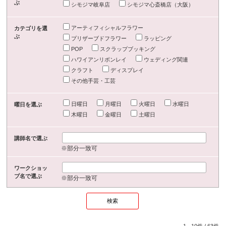
ぶ
シモジマ岐阜店
シモジマ心斎橋店（大阪）
アーティフィシャルフラワー
カテゴリを選
ぶ
プリザーブドフラワー
ラッピング
POP
スクラップブッキング
ハワイアンリボンレイ
ウェディング関連
クラフト
ディスプレイ
その他手芸・工芸
日曜日
月曜日
火曜日
水曜日
曜日を選ぶ
木曜日
金曜日
土曜日
講師名で選ぶ
※部分一致可
ワークショッ
プ名で選ぶ
※部分一致可