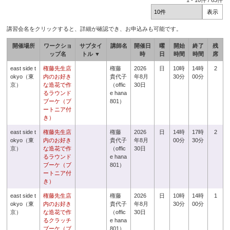
1
-
10
件 /
63
件
講習会名をクリックすると、詳細が確認でき、お申込みも可能です。
開催場所
ワークショ
サブタイ
講師名
開催日
曜
開始
終了
残
ップ名
トル ▼
時
日
時間
時間
席
east side t
権藤先生店
権藤
2026
日
10時
14時
2
okyo（東
内のお好き
貴代子
年8月
30分
00分
京）
な造花で作
（offic
30日
るラウンド
e hana
ブーケ（ブ
801）
ートニア付
き）
east side t
権藤先生店
権藤
2026
日
14時
17時
2
okyo（東
内のお好き
貴代子
年8月
00分
30分
京）
な造花で作
（offic
30日
るラウンド
e hana
ブーケ（ブ
801）
ートニア付
き）
east side t
権藤先生店
権藤
2026
日
10時
14時
1
okyo（東
内のお好き
貴代子
年8月
30分
00分
京）
な造花で作
（offic
30日
るクラッチ
e hana
ブーケ（ブ
801）