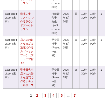
ッスン
e hana
801）
east side t
権藤先生
権藤貴
2026
日
10時
14時
1
okyo（東
リメイクで
代子
年8月
30分
00分
京）
作るラウン
先生
30日
ドブーケレ
（offic
ッスン
e hana
801）
east side t
店内のお好
甲斐田
2026
火
10時
14時
1
okyo（東
きなカゴ＆
祥子
年8月
30分
00分
京）
造花で作る
(Roset
25日
カゴバック
ta主
ブーケ（ブ
催)
ート二ア付
き）
east side t
甲斐田先生
甲斐田
2026
火
10時
14時
1
okyo（東
店内のお好
祥子
年8月
30分
00分
京）
きな造花で
(Roset
25日
作るナチュ
ta主
ラルリース
催)
1
2
3
4
5
...
7