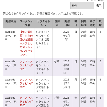
1
-
10
件 /
66
件
講習会名をクリックすると、詳細が確認でき、お申込みも可能です。
開催場所
ワークショ
サブタイト
講師
開催
曜
開始
終了
残
ップ名
ル ▲
名
日時
日
時間
時間
席
east side
【年内最終
お花えらび
2026
日
10時
15時
3
tokyo（東
回】お花の
からラッピ
年9月
30分
20分
京）
選び方講座
ングまで楽
13日
～おひとり
しみましょ
で選べるノ
う！
ウハウが身
につく～
east side
クリスマス
クリスマス
杉崎
2026
日
10時
13時
6
tokyo（東
ラッピング
をラッピン
年10
30分
30分
京）
2026
グで楽しも
月18
う！！
日
east side
クリスマス
クリスマス
2026
月
13時
16時
6
tokyo（東
ラッピング
をラッピン
年12
00分
00分
京）
2026
グで楽しも
月7日
う！！
east side
クリスマス
クリスマス
杉崎
2026
金
10時
13時
6
tokyo（東
ラッピング
をラッピン
年11
30分
30分
京）
2026
グで楽しも
月20