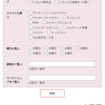
ぶ
シモジマ岐阜店
シモジマ心斎橋店（大阪）
アーティフィシャルフラワー
カテゴリを選
ぶ
プリザーブドフラワー
ラッピング
POP
スクラップブッキング
ハワイアンリボンレイ
ウェディング関連
クラフト
ディスプレイ
その他手芸・工芸
日曜日
月曜日
火曜日
水曜日
曜日を選ぶ
木曜日
金曜日
土曜日
講師名で選ぶ
※部分一致可
ワークショッ
プ名で選ぶ
※部分一致可