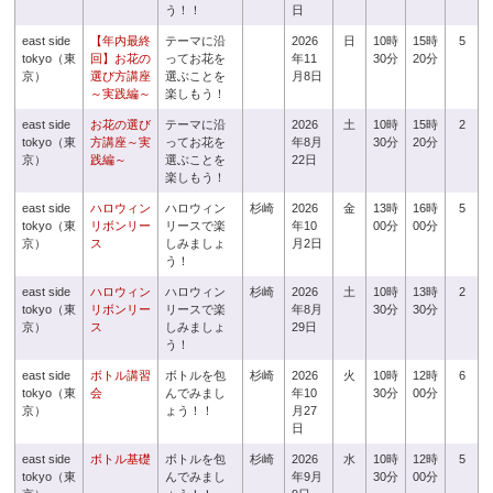
う！！
日
east side
【年内最終
テーマに沿
2026
日
10時
15時
5
tokyo（東
回】お花の
ってお花を
年11
30分
20分
京）
選び方講座
選ぶことを
月8日
～実践編～
楽しもう！
east side
お花の選び
テーマに沿
2026
土
10時
15時
2
tokyo（東
方講座～実
ってお花を
年8月
30分
20分
京）
践編～
選ぶことを
22日
楽しもう！
east side
ハロウィン
ハロウィン
杉崎
2026
金
13時
16時
5
tokyo（東
リボンリー
リースで楽
年10
00分
00分
京）
ス
しみましょ
月2日
う！
east side
ハロウィン
ハロウィン
杉崎
2026
土
10時
13時
2
tokyo（東
リボンリー
リースで楽
年8月
30分
30分
京）
ス
しみましょ
29日
う！
east side
ボトル講習
ボトルを包
杉崎
2026
火
10時
12時
6
tokyo（東
会
んでみまし
年10
30分
00分
京）
ょう！！
月27
日
east side
ボトル基礎
ボトルを包
杉崎
2026
水
10時
12時
5
tokyo（東
んでみまし
年9月
30分
00分