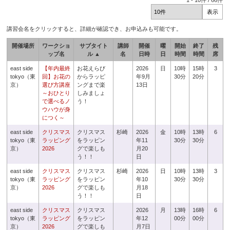
1
-
10
件 /
66
件
講習会名をクリックすると、詳細が確認でき、お申込みも可能です。
開催場所
ワークショ
サブタイト
講師
開催
曜
開始
終了
残
ップ名
ル ▲
名
日時
日
時間
時間
席
east side
【年内最終
お花えらび
2026
日
10時
15時
3
tokyo（東
回】お花の
からラッピ
年9月
30分
20分
京）
選び方講座
ングまで楽
13日
～おひとり
しみましょ
で選べるノ
う！
ウハウが身
につく～
east side
クリスマス
クリスマス
杉崎
2026
金
10時
13時
6
tokyo（東
ラッピング
をラッピン
年11
30分
30分
京）
2026
グで楽しも
月20
う！！
日
east side
クリスマス
クリスマス
杉崎
2026
日
10時
13時
3
tokyo（東
ラッピング
をラッピン
年10
30分
30分
京）
2026
グで楽しも
月18
う！！
日
east side
クリスマス
クリスマス
2026
月
13時
16時
6
tokyo（東
ラッピング
をラッピン
年12
00分
00分
京）
2026
グで楽しも
月7日