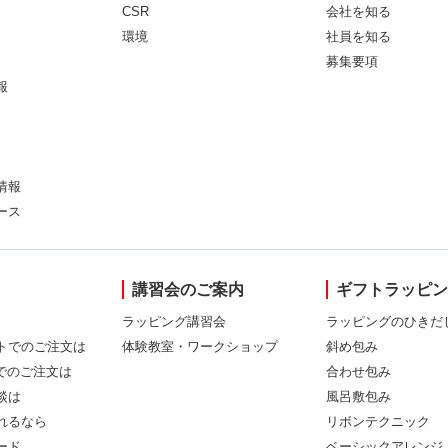
CSR
会社を知る
環境
社員を知る
募集要項
報
情報
ース
講習会のご案内
ギフトラッピ
ラッピング講習会
ラッピングのひきだ
トでのご注文は
体験教室・ワークショップ
斜め包み
Xでのご注文は
合わせ包み
談は
風呂敷包み
れるなら
リボンテクニック
ード
ベーシックアレンジ