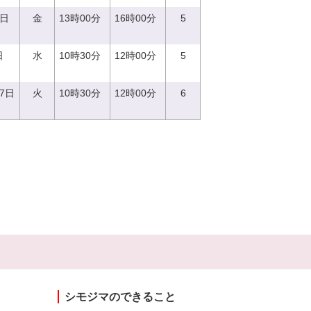
2日
金
13時00分
16時00分
5
日
水
10時30分
12時00分
5
27日
火
10時30分
12時00分
6
シモジマのできること