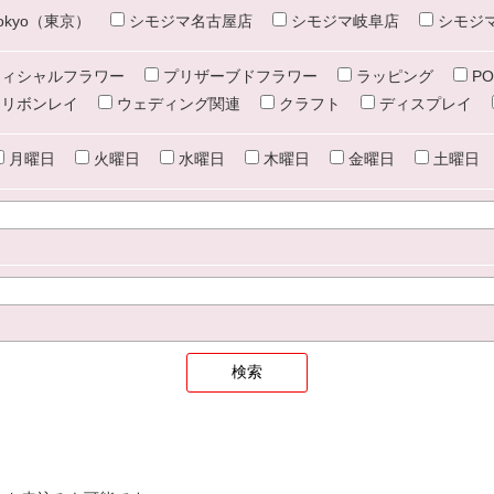
e tokyo（東京）
シモジマ名古屋店
シモジマ岐阜店
シモジ
ィシャルフラワー
プリザーブドフラワー
ラッピング
PO
リボンレイ
ウェディング関連
クラフト
ディスプレイ
月曜日
火曜日
水曜日
木曜日
金曜日
土曜日