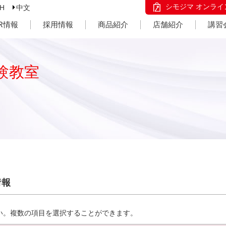
シモジマ オンライ
SH
中文
IR情報
採用情報
商品紹介
店舗紹介
講習
験教室
情報
い。複数の項目を選択することができます。