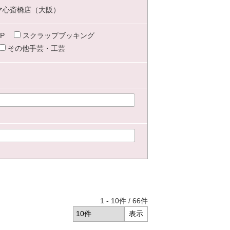
マ心斎橋店（大阪）
P
スクラップブッキング
その他手芸・工芸
1
-
10
件 /
66
件