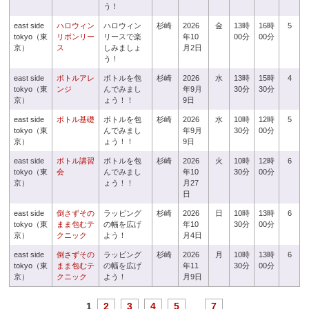
う！
east side
ハロウィン
ハロウィン
杉崎
2026
金
13時
16時
5
tokyo（東
リボンリー
リースで楽
年10
00分
00分
京）
ス
しみましょ
月2日
う！
east side
ボトルアレ
ボトルを包
杉崎
2026
水
13時
15時
4
tokyo（東
ンジ
んでみまし
年9月
30分
30分
京）
ょう！！
9日
east side
ボトル基礎
ボトルを包
杉崎
2026
水
10時
12時
5
tokyo（東
んでみまし
年9月
30分
00分
京）
ょう！！
9日
east side
ボトル講習
ボトルを包
杉崎
2026
火
10時
12時
6
tokyo（東
会
んでみまし
年10
30分
00分
京）
ょう！！
月27
日
east side
倒さずその
ラッピング
杉崎
2026
日
10時
13時
6
tokyo（東
まま包むテ
の幅を広げ
年10
30分
00分
京）
クニック
よう！
月4日
east side
倒さずその
ラッピング
杉崎
2026
月
10時
13時
6
tokyo（東
まま包むテ
の幅を広げ
年11
30分
00分
京）
クニック
よう！
月9日
1
2
3
4
5
...
7