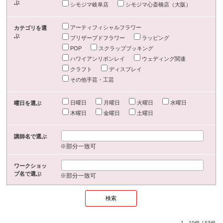
ぶ
シモジマ岐阜店
シモジマ心斎橋店（大阪）
アーティフィシャルフラワー
カテゴリを選
ぶ
プリザーブドフラワー
ラッピング
POP
スクラップブッキング
ハワイアンリボンレイ
ウェディング関連
クラフト
ディスプレイ
その他手芸・工芸
日曜日
月曜日
火曜日
水曜日
曜日を選ぶ
木曜日
金曜日
土曜日
講師名で選ぶ
※部分一致可
ワークショッ
プ名で選ぶ
※部分一致可