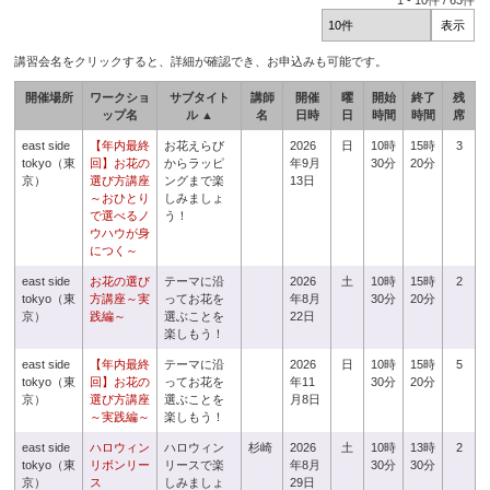
1
-
10
件 /
63
件
講習会名をクリックすると、詳細が確認でき、お申込みも可能です。
開催場所
ワークショ
サブタイト
講師
開催
曜
開始
終了
残
ップ名
ル ▲
名
日時
日
時間
時間
席
east side
【年内最終
お花えらび
2026
日
10時
15時
3
tokyo（東
回】お花の
からラッピ
年9月
30分
20分
京）
選び方講座
ングまで楽
13日
～おひとり
しみましょ
で選べるノ
う！
ウハウが身
につく～
east side
お花の選び
テーマに沿
2026
土
10時
15時
2
tokyo（東
方講座～実
ってお花を
年8月
30分
20分
京）
践編～
選ぶことを
22日
楽しもう！
east side
【年内最終
テーマに沿
2026
日
10時
15時
5
tokyo（東
回】お花の
ってお花を
年11
30分
20分
京）
選び方講座
選ぶことを
月8日
～実践編～
楽しもう！
east side
ハロウィン
ハロウィン
杉崎
2026
土
10時
13時
2
tokyo（東
リボンリー
リースで楽
年8月
30分
30分
京）
ス
しみましょ
29日