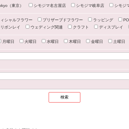
e tokyo（東京）
シモジマ名古屋店
シモジマ岐阜店
シモジ
ィシャルフラワー
プリザーブドフラワー
ラッピング
PO
リボンレイ
ウェディング関連
クラフト
ディスプレイ
月曜日
火曜日
水曜日
木曜日
金曜日
土曜日