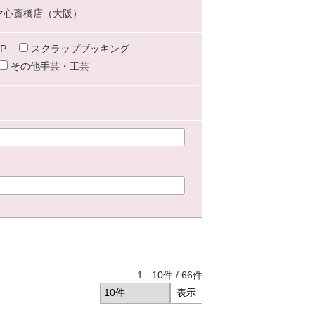
マ心斎橋店（大阪）
P
スクラップブッキング
その他手芸・工芸
1
-
10
件 /
66
件