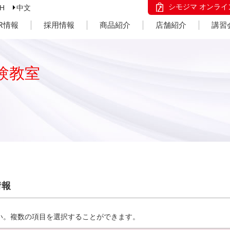
シモジマ オンライ
SH
中文
IR情報
採用情報
商品紹介
店舗紹介
講習
験教室
情報
い。複数の項目を選択することができます。