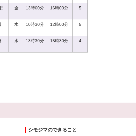
2日
金
13時00分
16時00分
5
日
水
10時30分
12時00分
5
日
水
13時30分
15時30分
4
シモジマのできること