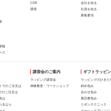
CSR
会社を知る
環境
社員を知る
募集要項
報
情報
ース
講習会のご案内
ギフトラッピ
ラッピング講習会
ラッピングのひきだ
トでのご注文は
体験教室・ワークショップ
斜め包み
Xでのご注文は
合わせ包み
談は
風呂敷包み
れるなら
リボンテクニック
ード
ベーシックアレンジ