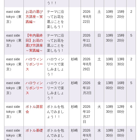
う！！
east side
お花の選び
テーマに沿
2026
土
10時
15時
2
tokyo（東
方講座～実
ってお花を
年8月
30分
20分
京）
践編～
選ぶことを
22日
楽しもう！
east side
【年内最終
テーマに沿
2026
日
10時
15時
5
tokyo（東
回】お花の
ってお花を
年11
30分
20分
京）
選び方講座
選ぶことを
月8日
～実践編～
楽しもう！
east side
ハロウィン
ハロウィン
杉崎
2026
土
10時
13時
2
tokyo（東
リボンリー
リースで楽
年8月
30分
30分
京）
ス
しみましょ
29日
う！
east side
ハロウィン
ハロウィン
杉崎
2026
金
13時
16時
5
tokyo（東
リボンリー
リースで楽
年10
00分
00分
京）
ス
しみましょ
月2日
う！
east side
ボトル講習
ボトルを包
杉崎
2026
火
10時
12時
6
tokyo（東
会
んでみまし
年10
30分
00分
京）
ょう！！
月27
日
east side
ボトル基礎
ボトルを包
杉崎
2026
水
10時
12時
5
tokyo（東
んでみまし
年9月
30分
00分