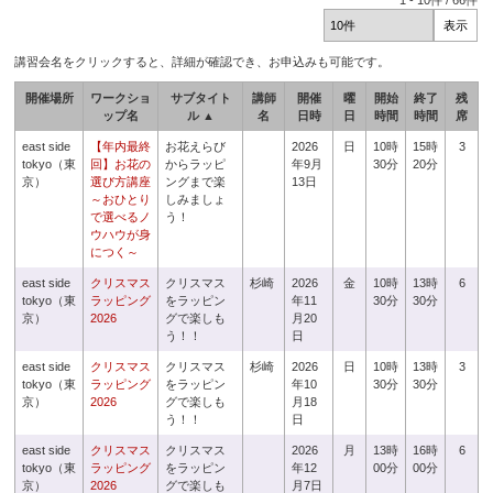
1
-
10
件 /
66
件
講習会名をクリックすると、詳細が確認でき、お申込みも可能です。
開催場所
ワークショ
サブタイト
講師
開催
曜
開始
終了
残
ップ名
ル ▲
名
日時
日
時間
時間
席
east side
【年内最終
お花えらび
2026
日
10時
15時
3
tokyo（東
回】お花の
からラッピ
年9月
30分
20分
京）
選び方講座
ングまで楽
13日
～おひとり
しみましょ
で選べるノ
う！
ウハウが身
につく～
east side
クリスマス
クリスマス
杉崎
2026
金
10時
13時
6
tokyo（東
ラッピング
をラッピン
年11
30分
30分
京）
2026
グで楽しも
月20
う！！
日
east side
クリスマス
クリスマス
杉崎
2026
日
10時
13時
3
tokyo（東
ラッピング
をラッピン
年10
30分
30分
京）
2026
グで楽しも
月18
う！！
日
east side
クリスマス
クリスマス
2026
月
13時
16時
6
tokyo（東
ラッピング
をラッピン
年12
00分
00分
京）
2026
グで楽しも
月7日