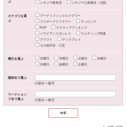
ぶ
シモジマ岐阜店
シモジマ心斎橋店（大阪）
アーティフィシャルフラワー
カテゴリを選
ぶ
プリザーブドフラワー
ラッピング
POP
スクラップブッキング
ハワイアンリボンレイ
ウェディング関連
クラフト
ディスプレイ
その他手芸・工芸
日曜日
月曜日
火曜日
水曜日
曜日を選ぶ
木曜日
金曜日
土曜日
講師名で選ぶ
※部分一致可
ワークショッ
プ名で選ぶ
※部分一致可