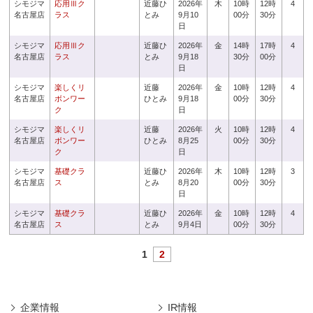
シモジマ
応用Ⅲク
近藤ひ
2026年
木
10時
12時
4
名古屋店
ラス
とみ
9月10
00分
30分
日
シモジマ
応用Ⅲク
近藤ひ
2026年
金
14時
17時
4
名古屋店
ラス
とみ
9月18
30分
00分
日
シモジマ
楽しくリ
近藤
2026年
金
10時
12時
4
名古屋店
ボンワー
ひとみ
9月18
00分
30分
ク
日
シモジマ
楽しくリ
近藤
2026年
火
10時
12時
4
名古屋店
ボンワー
ひとみ
8月25
00分
30分
ク
日
シモジマ
基礎クラ
近藤ひ
2026年
木
10時
12時
3
名古屋店
ス
とみ
8月20
00分
30分
日
シモジマ
基礎クラ
近藤ひ
2026年
金
10時
12時
4
名古屋店
ス
とみ
9月4日
00分
30分
1
2
企業情報
IR情報