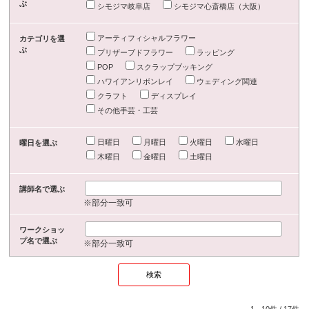
ぶ
シモジマ岐阜店
シモジマ心斎橋店（大阪）
アーティフィシャルフラワー
カテゴリを選
ぶ
プリザーブドフラワー
ラッピング
POP
スクラップブッキング
ハワイアンリボンレイ
ウェディング関連
クラフト
ディスプレイ
その他手芸・工芸
日曜日
月曜日
火曜日
水曜日
曜日を選ぶ
木曜日
金曜日
土曜日
講師名で選ぶ
※部分一致可
ワークショッ
プ名で選ぶ
※部分一致可