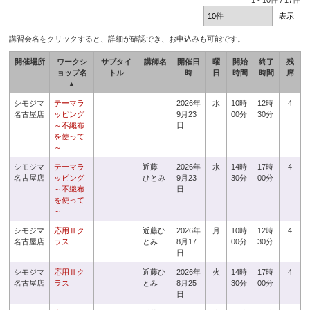
1
-
10
件 /
17
件
講習会名をクリックすると、詳細が確認でき、お申込みも可能です。
開催場所
ワークシ
サブタイ
講師名
開催日
曜
開始
終了
残
ョップ名
トル
時
日
時間
時間
席
▲
シモジマ
テーマラ
2026年
水
10時
12時
4
名古屋店
ッピング
9月23
00分
30分
～不織布
日
を使って
～
シモジマ
テーマラ
近藤
2026年
水
14時
17時
4
名古屋店
ッピング
ひとみ
9月23
30分
00分
～不織布
日
を使って
～
シモジマ
応用Ⅱク
近藤ひ
2026年
月
10時
12時
4
名古屋店
ラス
とみ
8月17
00分
30分
日
シモジマ
応用Ⅱク
近藤ひ
2026年
火
14時
17時
4
名古屋店
ラス
とみ
8月25
30分
00分
日