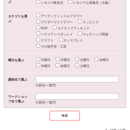
ぶ
シモジマ岐阜店
シモジマ心斎橋店（大阪）
アーティフィシャルフラワー
カテゴリを選
ぶ
プリザーブドフラワー
ラッピング
POP
スクラップブッキング
ハワイアンリボンレイ
ウェディング関連
クラフト
ディスプレイ
その他手芸・工芸
日曜日
月曜日
火曜日
水曜日
曜日を選ぶ
木曜日
金曜日
土曜日
講師名で選ぶ
※部分一致可
ワークショッ
プ名で選ぶ
※部分一致可