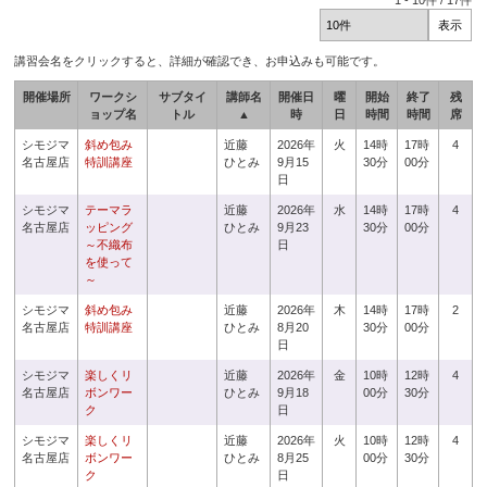
1
-
10
件 /
17
件
講習会名をクリックすると、詳細が確認でき、お申込みも可能です。
開催場所
ワークシ
サブタイ
講師名
開催日
曜
開始
終了
残
ョップ名
トル
▲
時
日
時間
時間
席
シモジマ
斜め包み
近藤
2026年
火
14時
17時
4
名古屋店
特訓講座
ひとみ
9月15
30分
00分
日
シモジマ
テーマラ
近藤
2026年
水
14時
17時
4
名古屋店
ッピング
ひとみ
9月23
30分
00分
～不織布
日
を使って
～
シモジマ
斜め包み
近藤
2026年
木
14時
17時
2
名古屋店
特訓講座
ひとみ
8月20
30分
00分
日
シモジマ
楽しくリ
近藤
2026年
金
10時
12時
4
名古屋店
ボンワー
ひとみ
9月18
00分
30分
ク
日
シモジマ
楽しくリ
近藤
2026年
火
10時
12時
4
名古屋店
ボンワー
ひとみ
8月25
00分
30分
ク
日