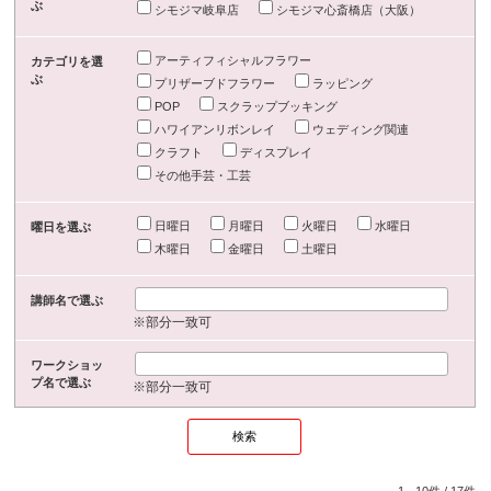
ぶ
シモジマ岐阜店
シモジマ心斎橋店（大阪）
アーティフィシャルフラワー
カテゴリを選
ぶ
プリザーブドフラワー
ラッピング
POP
スクラップブッキング
ハワイアンリボンレイ
ウェディング関連
クラフト
ディスプレイ
その他手芸・工芸
日曜日
月曜日
火曜日
水曜日
曜日を選ぶ
木曜日
金曜日
土曜日
講師名で選ぶ
※部分一致可
ワークショッ
プ名で選ぶ
※部分一致可