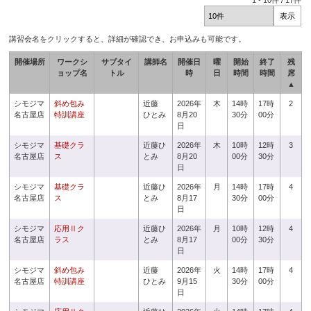
1
-
10
件 /
17
件
講習会名をクリックすると、詳細が確認でき、お申込みも可能です。
開催場所
ワークシ
サブタイ
講師名
開催日
曜
開始
終了
残
ョップ名
トル
時
日
時間
時間
席
▲
シモジマ
斜め包み
近藤
2026年
木
14時
17時
2
名古屋店
特訓講座
ひとみ
8月20
30分
00分
日
シモジマ
基礎クラ
近藤ひ
2026年
木
10時
12時
3
名古屋店
ス
とみ
8月20
00分
30分
日
シモジマ
基礎クラ
近藤ひ
2026年
月
14時
17時
4
名古屋店
ス
とみ
8月17
30分
00分
日
シモジマ
応用Ⅱク
近藤ひ
2026年
月
10時
12時
4
名古屋店
ラス
とみ
8月17
00分
30分
日
シモジマ
斜め包み
近藤
2026年
火
14時
17時
4
名古屋店
特訓講座
ひとみ
9月15
30分
00分
日