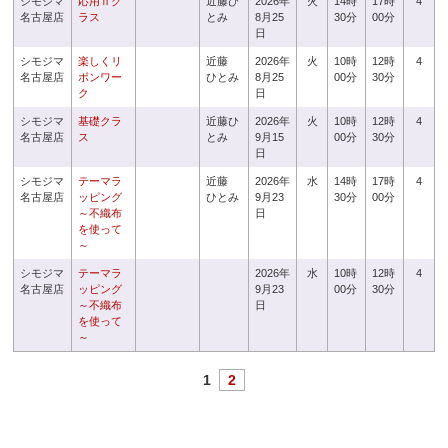
シモジマ
応用Ⅱク
近藤ひ
2026年
火
14時
17時
4
名古屋店
ラス
とみ
8月25
30分
00分
日
シモジマ
楽しくリ
近藤
2026年
火
10時
12時
4
名古屋店
ボンワー
ひとみ
8月25
00分
30分
ク
日
シモジマ
基礎クラ
近藤ひ
2026年
火
10時
12時
4
名古屋店
ス
とみ
9月15
00分
30分
日
シモジマ
テーマラ
近藤
2026年
水
14時
17時
4
名古屋店
ッピング
ひとみ
9月23
30分
00分
～不織布
日
を使って
～
シモジマ
テーマラ
2026年
水
10時
12時
4
名古屋店
ッピング
9月23
00分
30分
～不織布
日
を使って
～
1
2