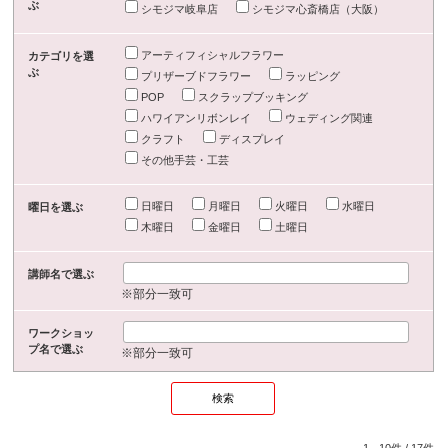
ぶ
シモジマ岐阜店
シモジマ心斎橋店（大阪）
アーティフィシャルフラワー
カテゴリを選
ぶ
プリザーブドフラワー
ラッピング
POP
スクラップブッキング
ハワイアンリボンレイ
ウェディング関連
クラフト
ディスプレイ
その他手芸・工芸
日曜日
月曜日
火曜日
水曜日
曜日を選ぶ
木曜日
金曜日
土曜日
講師名で選ぶ
※部分一致可
ワークショッ
プ名で選ぶ
※部分一致可