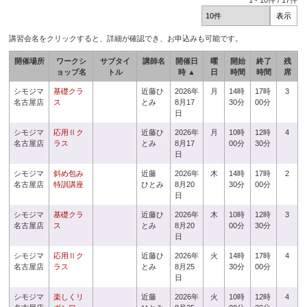
1
-
10
件 /
17
件
講習会名をクリックすると、詳細が確認でき、お申込みも可能です。
開催場所
ワークシ
サブタイ
講師名
開催日
曜
開始
終了
残
ョップ名
トル
時 ▲
日
時間
時間
席
シモジマ
基礎クラ
近藤ひ
2026年
月
14時
17時
3
名古屋店
ス
とみ
8月17
30分
00分
日
シモジマ
応用Ⅱク
近藤ひ
2026年
月
10時
12時
4
名古屋店
ラス
とみ
8月17
00分
30分
日
シモジマ
斜め包み
近藤
2026年
木
14時
17時
2
名古屋店
特訓講座
ひとみ
8月20
30分
00分
日
シモジマ
基礎クラ
近藤ひ
2026年
木
10時
12時
3
名古屋店
ス
とみ
8月20
00分
30分
日
シモジマ
応用Ⅱク
近藤ひ
2026年
火
14時
17時
4
名古屋店
ラス
とみ
8月25
30分
00分
日
シモジマ
楽しくリ
近藤
2026年
火
10時
12時
4