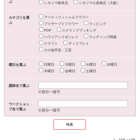
ぶ
シモジマ岐阜店
シモジマ心斎橋店（大阪）
アーティフィシャルフラワー
カテゴリを選
ぶ
プリザーブドフラワー
ラッピング
POP
スクラップブッキング
ハワイアンリボンレイ
ウェディング関連
クラフト
ディスプレイ
その他手芸・工芸
日曜日
月曜日
火曜日
水曜日
曜日を選ぶ
木曜日
金曜日
土曜日
講師名で選ぶ
※部分一致可
ワークショッ
プ名で選ぶ
※部分一致可