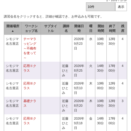
1
-
10
件 /
17
件
講習会名をクリックすると、詳細が確認でき、お申込みも可能です。
開催場所
ワークシ
サブタイ
講師
開催日
曜
開始
終了
残
▲
ョップ名
トル
名
時
日
時間
時間
席
シモジマ
テーマラ
2026年
水
10時
12時
4
名古屋店
ッピング
9月23
00分
30分
～不織布
日
を使って
～
シモジマ
応用Ⅱク
近藤
2026年
火
14時
17時
4
名古屋店
ラス
ひと
8月25
30分
00分
み
日
シモジマ
応用Ⅲク
近藤
2026年
木
10時
12時
4
名古屋店
ラス
ひと
9月10
00分
30分
み
日
シモジマ
基礎クラ
近藤
2026年
木
10時
12時
3
名古屋店
ス
ひと
8月20
00分
30分
み
日
シモジマ
応用Ⅲク
近藤
2026年
金
14時
17時
4
名古屋店
ラス
ひと
9月18
30分
00分
み
日