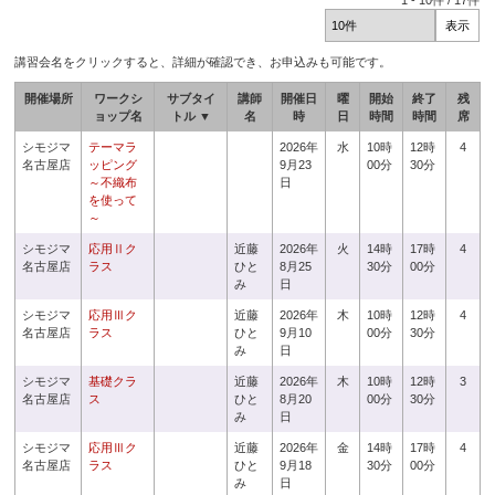
1
-
10
件 /
17
件
講習会名をクリックすると、詳細が確認でき、お申込みも可能です。
開催場所
ワークシ
サブタイ
講師
開催日
曜
開始
終了
残
ョップ名
トル ▼
名
時
日
時間
時間
席
シモジマ
テーマラ
2026年
水
10時
12時
4
名古屋店
ッピング
9月23
00分
30分
～不織布
日
を使って
～
シモジマ
応用Ⅱク
近藤
2026年
火
14時
17時
4
名古屋店
ラス
ひと
8月25
30分
00分
み
日
シモジマ
応用Ⅲク
近藤
2026年
木
10時
12時
4
名古屋店
ラス
ひと
9月10
00分
30分
み
日
シモジマ
基礎クラ
近藤
2026年
木
10時
12時
3
名古屋店
ス
ひと
8月20
00分
30分
み
日
シモジマ
応用Ⅲク
近藤
2026年
金
14時
17時
4
名古屋店
ラス
ひと
9月18
30分
00分
み
日