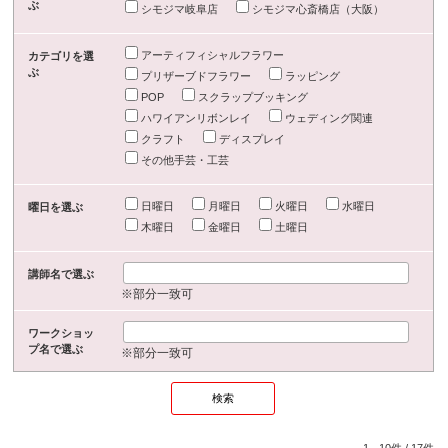
ぶ
シモジマ岐阜店
シモジマ心斎橋店（大阪）
アーティフィシャルフラワー
カテゴリを選
ぶ
プリザーブドフラワー
ラッピング
POP
スクラップブッキング
ハワイアンリボンレイ
ウェディング関連
クラフト
ディスプレイ
その他手芸・工芸
日曜日
月曜日
火曜日
水曜日
曜日を選ぶ
木曜日
金曜日
土曜日
講師名で選ぶ
※部分一致可
ワークショッ
プ名で選ぶ
※部分一致可