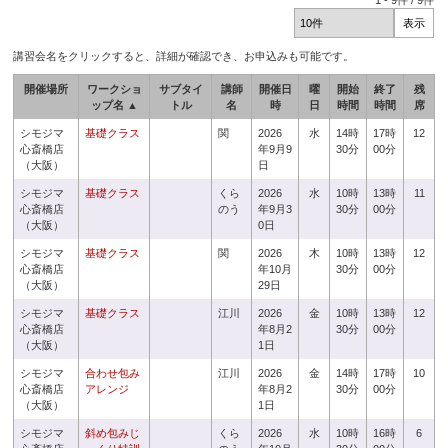
1
-
9
件 /
9
件
講習会名をクリックすると、詳細が確認でき、お申込みも可能です。
開催場所
ワークショ
サブタイ
講師
開催日
曜
開始
終了
残
ップ名 ▲
トル
名
時
日
時間
時間
席
シモジマ
基礎クラス
関
2026
水
14時
17時
12
心斎橋店
年9月9
30分
00分
（大阪）
日
シモジマ
基礎クラス
くら
2026
水
10時
13時
11
心斎橋店
のう
年9月3
30分
00分
（大阪）
0日
シモジマ
基礎クラス
関
2026
木
10時
13時
12
心斎橋店
年10月
30分
00分
（大阪）
29日
シモジマ
基礎クラス
江川
2026
金
10時
13時
12
心斎橋店
年8月2
30分
00分
（大阪）
1日
シモジマ
合わせ包み
江川
2026
金
14時
17時
10
心斎橋店
アレンジ
年8月2
30分
00分
（大阪）
1日
シモジマ
斜め包みじ
くら
2026
水
10時
16時
6