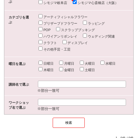
ぶ
シモジマ岐阜店
シモジマ心斎橋店（大阪）
アーティフィシャルフラワー
カテゴリを選
ぶ
プリザーブドフラワー
ラッピング
POP
スクラップブッキング
ハワイアンリボンレイ
ウェディング関連
クラフト
ディスプレイ
その他手芸・工芸
日曜日
月曜日
火曜日
水曜日
曜日を選ぶ
木曜日
金曜日
土曜日
講師名で選ぶ
※部分一致可
ワークショッ
プ名で選ぶ
※部分一致可