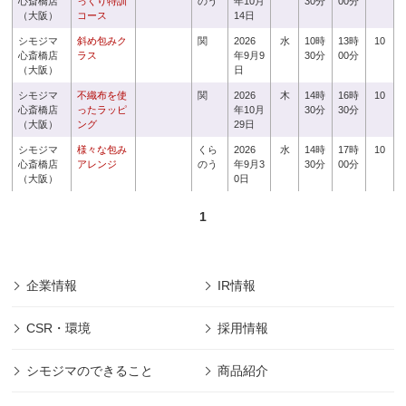
心斎橋店
っくり特訓
のう
年10月
30分
00分
（大阪）
コース
14日
シモジマ
斜め包みク
関
2026
水
10時
13時
10
心斎橋店
ラス
年9月9
30分
00分
（大阪）
日
シモジマ
不織布を使
関
2026
木
14時
16時
10
心斎橋店
ったラッピ
年10月
30分
30分
（大阪）
ング
29日
シモジマ
様々な包み
くら
2026
水
14時
17時
10
心斎橋店
アレンジ
のう
年9月3
30分
00分
（大阪）
0日
1
企業情報
IR情報
CSR・環境
採用情報
シモジマのできること
商品紹介