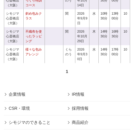
心斎橋店
っくり特訓
のう
年10月
30分
00分
（大阪）
コース
14日
シモジマ
斜め包みク
関
2026
水
10時
13時
10
心斎橋店
ラス
年9月9
30分
00分
（大阪）
日
シモジマ
不織布を使
関
2026
木
14時
16時
10
心斎橋店
ったラッピ
年10月
30分
30分
（大阪）
ング
29日
シモジマ
様々な包み
くら
2026
水
14時
17時
10
心斎橋店
アレンジ
のう
年9月3
30分
00分
（大阪）
0日
1
企業情報
IR情報
CSR・環境
採用情報
シモジマのできること
商品紹介