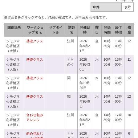
1
-
9
件 /
9
件
講習会名をクリックすると、詳細が確認でき、お申込みも可能です。
開催場所
ワークショ
サブタイ
講師
開催日
曜
開始
終了
残
ップ名 ▲
トル
名
時
日
時間
時間
席
シモジマ
基礎クラス
江川
2026
金
10時
13時
12
心斎橋店
年8月2
30分
00分
（大阪）
1日
シモジマ
基礎クラス
くら
2026
水
10時
13時
11
心斎橋店
のう
年9月3
30分
00分
（大阪）
0日
シモジマ
基礎クラス
関
2026
木
10時
13時
12
心斎橋店
年10月
30分
00分
（大阪）
29日
シモジマ
基礎クラス
関
2026
水
14時
17時
12
心斎橋店
年9月9
30分
00分
（大阪）
日
シモジマ
合わせ包み
江川
2026
金
14時
17時
10
心斎橋店
アレンジ
年8月2
30分
00分
（大阪）
1日
シモジマ
斜め包みじ
くら
2026
水
10時
16時
6