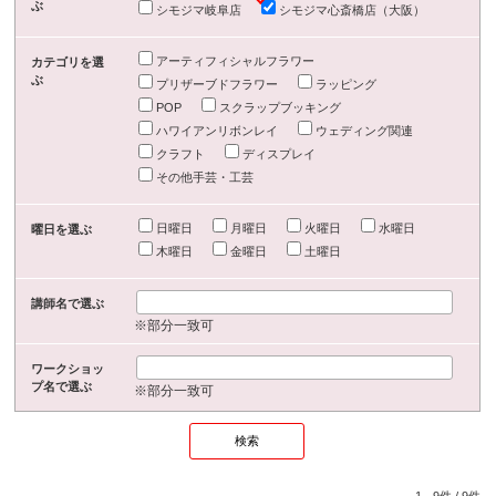
ぶ
シモジマ岐阜店
シモジマ心斎橋店（大阪）
アーティフィシャルフラワー
カテゴリを選
ぶ
プリザーブドフラワー
ラッピング
POP
スクラップブッキング
ハワイアンリボンレイ
ウェディング関連
クラフト
ディスプレイ
その他手芸・工芸
日曜日
月曜日
火曜日
水曜日
曜日を選ぶ
木曜日
金曜日
土曜日
講師名で選ぶ
※部分一致可
ワークショッ
プ名で選ぶ
※部分一致可