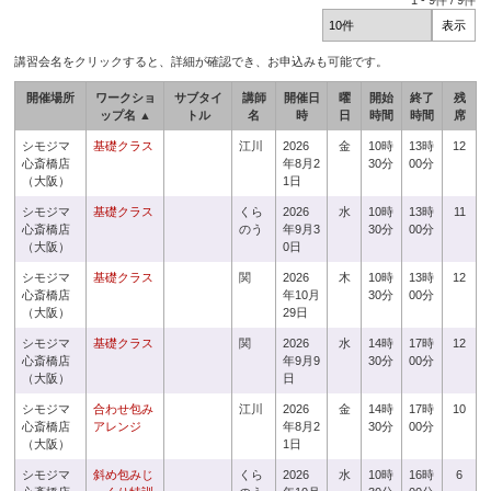
1
-
9
件 /
9
件
講習会名をクリックすると、詳細が確認でき、お申込みも可能です。
開催場所
ワークショ
サブタイ
講師
開催日
曜
開始
終了
残
ップ名 ▲
トル
名
時
日
時間
時間
席
シモジマ
基礎クラス
江川
2026
金
10時
13時
12
心斎橋店
年8月2
30分
00分
（大阪）
1日
シモジマ
基礎クラス
くら
2026
水
10時
13時
11
心斎橋店
のう
年9月3
30分
00分
（大阪）
0日
シモジマ
基礎クラス
関
2026
木
10時
13時
12
心斎橋店
年10月
30分
00分
（大阪）
29日
シモジマ
基礎クラス
関
2026
水
14時
17時
12
心斎橋店
年9月9
30分
00分
（大阪）
日
シモジマ
合わせ包み
江川
2026
金
14時
17時
10
心斎橋店
アレンジ
年8月2
30分
00分
（大阪）
1日
シモジマ
斜め包みじ
くら
2026
水
10時
16時
6