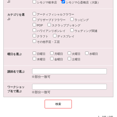
ぶ
シモジマ岐阜店
シモジマ心斎橋店（大阪）
アーティフィシャルフラワー
カテゴリを選
ぶ
プリザーブドフラワー
ラッピング
POP
スクラップブッキング
ハワイアンリボンレイ
ウェディング関連
クラフト
ディスプレイ
その他手芸・工芸
日曜日
月曜日
火曜日
水曜日
曜日を選ぶ
木曜日
金曜日
土曜日
講師名で選ぶ
※部分一致可
ワークショッ
プ名で選ぶ
※部分一致可