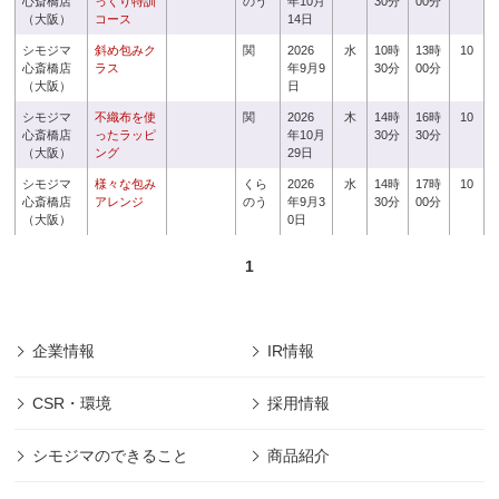
心斎橋店
っくり特訓
のう
年10月
30分
00分
（大阪）
コース
14日
シモジマ
斜め包みク
関
2026
水
10時
13時
10
心斎橋店
ラス
年9月9
30分
00分
（大阪）
日
シモジマ
不織布を使
関
2026
木
14時
16時
10
心斎橋店
ったラッピ
年10月
30分
30分
（大阪）
ング
29日
シモジマ
様々な包み
くら
2026
水
14時
17時
10
心斎橋店
アレンジ
のう
年9月3
30分
00分
（大阪）
0日
1
企業情報
IR情報
CSR・環境
採用情報
シモジマのできること
商品紹介